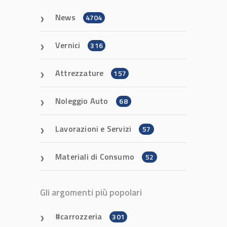
News
4704
Vernici
316
Attrezzature
157
Noleggio Auto
68
Lavorazioni e Servizi
57
Materiali di Consumo
52
Gli argomenti più popolari
carrozzeria
301