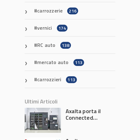
carrozzerie
216
vernici
174
RC auto
138
mercato auto
113
carrozzieri
113
Ultimi Articoli
Axalta porta il
Connected
Refinish
Ecosystem ad
Automechanika