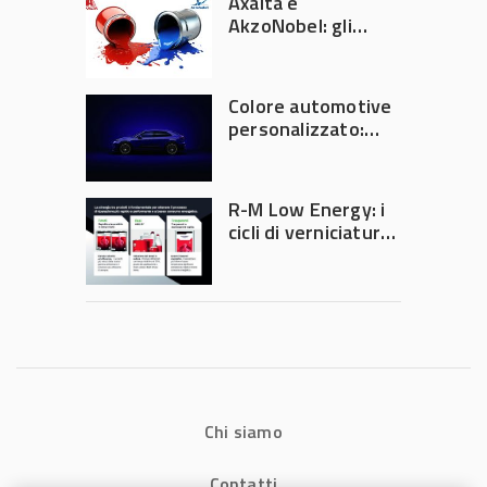
Axalta e
Frankfurt 2026
AkzoNobel: gli
azionisti approvano
la fusione
Colore automotive
personalizzato:
quando la
verniciatura
diventa ingegneria
R-M Low Energy: i
di precisione
cicli di verniciatura
che riducono
consumi energetici,
tempi e costi in
carrozzeria
Chi siamo
Contatti