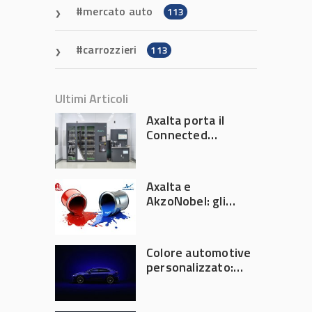
mercato auto
113
carrozzieri
113
Ultimi Articoli
Axalta porta il
Connected
Refinish
Ecosystem ad
Automechanika
Axalta e
Frankfurt 2026
AkzoNobel: gli
azionisti approvano
la fusione
Colore automotive
personalizzato:
quando la
verniciatura
diventa ingegneria