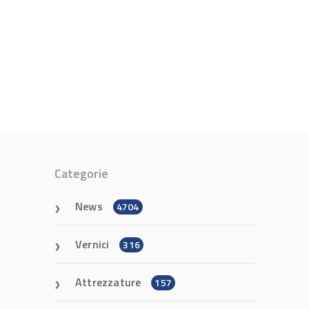
Categorie
News
4704
Vernici
316
Attrezzature
157