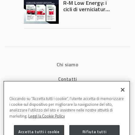
R-M Low Energy: i
di precisione
cicli di verniciatura
che riducono
consumi energetici,
tempi e costi in
carrozzeria
Chi siamo
Contatti
Privacy
Cliccando su “Accetta tutti i cookie”, l'utente accetta di memorizzare
i cookie sul dispositivo per migliorare la navigazione del sito,
Cookies
analizzare l'utilizzo del sito e assistere nelle nostre attività di
marketing.
Leggi la Cookie Policy
Accetta tutti i cookie
Rifiuta tutti