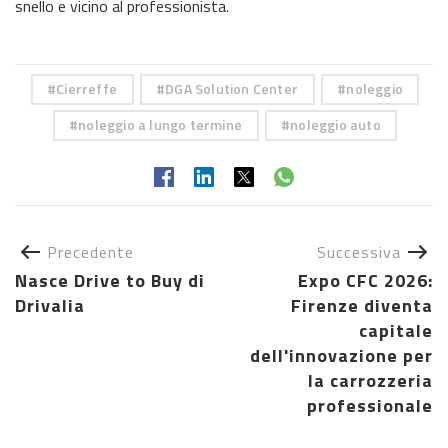
snello e vicino al professionista.
Cierreffe
DGA Solution Center
noleggio
noleggio a lungo termine
noleggio auto
Precedente
Successiva
Nasce Drive to Buy di
Expo CFC 2026:
Drivalia
Firenze diventa
capitale
dell'innovazione per
la carrozzeria
professionale