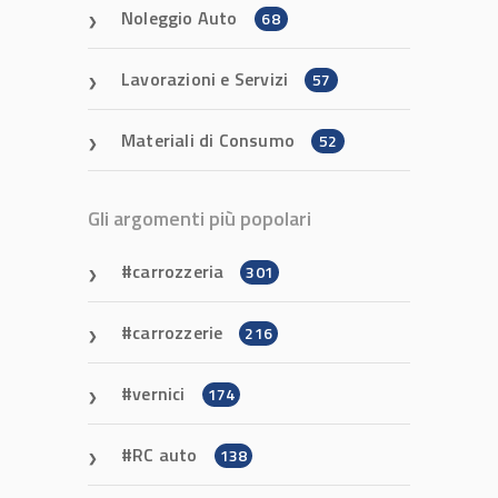
Noleggio Auto
68
Lavorazioni e Servizi
57
Materiali di Consumo
52
Gli argomenti più popolari
carrozzeria
301
carrozzerie
216
vernici
174
RC auto
138