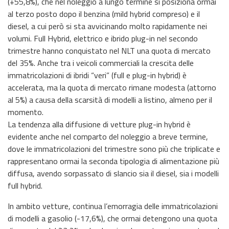
(+55,8%), che nel noleggio a lungo termine si posiziona ormai
al terzo posto dopo il benzina (mild hybrid compreso) e il
diesel, a cui però si sta avvicinando molto rapidamente nei
volumi. Full Hybrid, elettrico e ibrido plug-in nel secondo
trimestre hanno conquistato nel NLT una quota di mercato
del 35%. Anche tra i veicoli commerciali la crescita delle
immatricolazioni di ibridi “veri” (full e plug-in hybrid) è
accelerata, ma la quota di mercato rimane modesta (attorno
al 5%) a causa della scarsità di modelli a listino, almeno per il
momento.
La tendenza alla diffusione di vetture plug-in hybrid è
evidente anche nel comparto del noleggio a breve termine,
dove le immatricolazioni del trimestre sono più che triplicate e
rappresentano ormai la seconda tipologia di alimentazione più
diffusa, avendo sorpassato di slancio sia il diesel, sia i modelli
full hybrid.
In ambito vetture, continua l’emorragia delle immatricolazioni
di modelli a gasolio (-17,6%), che ormai detengono una quota