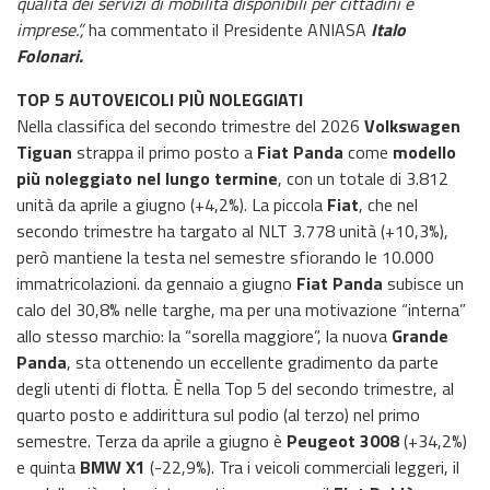
qualità dei servizi di mobilità disponibili per cittadini e
imprese.”,
ha commentato il Presidente ANIASA
Italo
Folonari.
TOP 5 AUTOVEICOLI PIÙ NOLEGGIATI
Nella classifica del secondo trimestre del 2026
Volkswagen
Tiguan
strappa il primo posto a
Fiat Panda
come
modello
più noleggiato nel lungo termine
, con un totale di 3.812
unità da aprile a giugno (+4,2%). La piccola
Fiat
, che nel
secondo trimestre ha targato al NLT 3.778 unità (+10,3%),
però mantiene la testa nel semestre sfiorando le 10.000
immatricolazioni. da gennaio a giugno
Fiat Panda
subisce un
calo del 30,8% nelle targhe, ma per una motivazione “interna”
allo stesso marchio: la “sorella maggiore”, la nuova
Grande
Panda
, sta ottenendo un eccellente gradimento da parte
degli utenti di flotta. È nella Top 5 del secondo trimestre, al
quarto posto e addirittura sul podio (al terzo) nel primo
semestre. Terza da aprile a giugno è
Peugeot 3008
(+34,2%)
e quinta
BMW X1
(-22,9%). Tra i veicoli commerciali leggeri, il