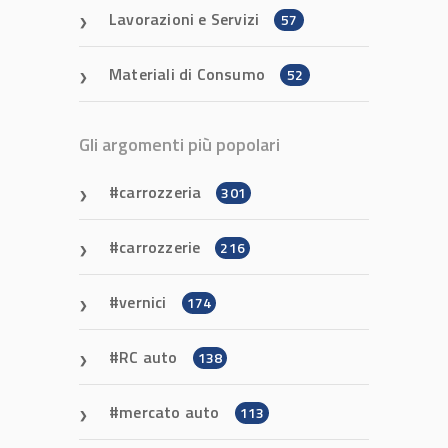
Lavorazioni e Servizi
57
Materiali di Consumo
52
Gli argomenti più popolari
carrozzeria
301
carrozzerie
216
vernici
174
RC auto
138
mercato auto
113