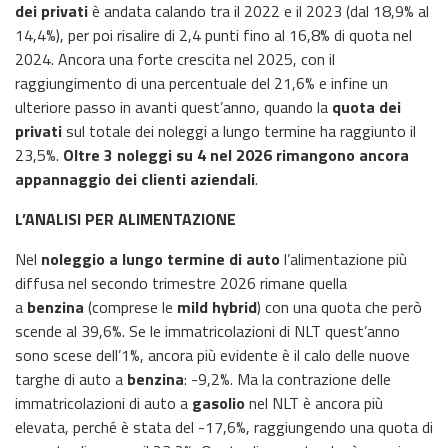
dei privati
è andata calando tra il 2022 e il 2023 (dal 18,9% al
14,4%), per poi risalire di 2,4 punti fino al 16,8% di quota nel
2024. Ancora una forte crescita nel 2025, con il
raggiungimento di una percentuale del 21,6% e infine un
ulteriore passo in avanti quest’anno, quando la
quota dei
privati
sul totale dei noleggi a lungo termine ha raggiunto il
23,5%.
Oltre 3 noleggi su 4 nel 2026 rimangono ancora
appannaggio dei clienti aziendali
.
L’ANALISI PER ALIMENTAZIONE
Nel
noleggio a lungo termine di auto
l’alimentazione più
diffusa nel secondo trimestre 2026 rimane quella
a
benzina
(comprese le
mild hybrid
) con una quota che però
scende al 39,6%. Se le immatricolazioni di NLT quest’anno
sono scese dell’1%, ancora più evidente è il calo delle nuove
targhe di auto a
benzina
: -9,2%. Ma la contrazione delle
immatricolazioni di auto a
gasolio
nel NLT è ancora più
elevata, perché è stata del -17,6%, raggiungendo una quota di