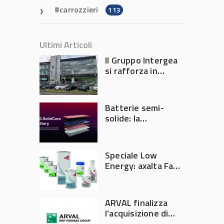
carrozzieri
113
Ultimi Articoli
Il Gruppo Intergea
si rafforza in
Lombardia
Batterie semi-
solide: la
tecnologia che
potrebbe
accelerare la
Speciale Low
rivoluzione
Energy: axalta Fast
dell’auto elettrica
Cure Low Energy: la
tecnologia che
riduce consumi
ARVAL finalizza
energetici e
l’acquisizione di
aumenta la
Athlon