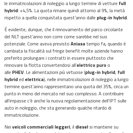
le immatricolazioni di noleggio a lungo termine di vetture
full
hybrid
: +4,5%. La quota rimane quindi attorno al 9%, la metà
rispetto a quella conquistata quest’anno dalle
plug-in hybrid
.
È evidente, dunque, che il rinnovamento del parco circolante
del NLT quest’anno non corre come sarebbe nel suo
potenziale. Come aveva previsto
Aniasa
tempo fa, quando è
cambiata la fiscalità sul fringe benefit molte aziende hanno
preferito prolungare i contratti in essere piuttosto che
rinnovare la flotta convertendosi all’
elettrico puro
o
alle
PHEV
. Le alimentazioni più virtuose (
plug-in hybrid
,
full
hybrid
ed
elettrica
), nelle immatricolazioni di noleggio a lungo
termine quest’anno rappresentano una quota del 35%, circa un
punto in meno del mercato nel suo complesso. A contribuire
all’impasse c’è anche la nuova regolamentazione dell’IPT sulle
auto in noleggio, che sta generando qualche ritardo di
immatricolazione.
Nei
veicoli commerciali leggeri
, il
diesel
si mantiene su