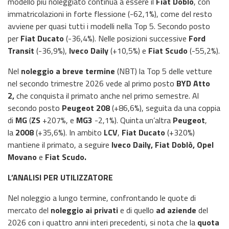
modello più noleggiato continua a essere il
Fiat Doblò
, con
immatricolazioni in forte flessione (-62,1%), come del resto
avviene per quasi tutti i modelli nella Top 5. Secondo posto
per
Fiat Ducato
(-36,4%). Nelle posizioni successive
Ford
Transit
(-36,9%),
Iveco Daily
(+10,5%) e
Fiat Scudo
(-55,2%).
Nel
noleggio a breve termine
(NBT) la Top 5 delle vetture
nel secondo trimestre 2026 vede al primo posto
BYD Atto
2,
che conquista il primato anche nel primo semestre. Al
secondo posto
Peugeot 208
(+86,6%), seguita da una coppia
di
MG
(
ZS
+207%, e
MG3
-2,1%). Quinta un’altra
Peugeot
,
la
2008
(+35,6%). In ambito
LCV
,
Fiat Ducato
(+320%)
mantiene il primato, a seguire
Iveco Daily, Fiat Doblò, Opel
Movano
e
Fiat Scudo.
L’ANALISI PER UTILIZZATORE
Nel noleggio a lungo termine, confrontando le quote di
mercato del
noleggio ai privati
e di quello
ad aziende
del
2026 con i quattro anni interi precedenti, si nota che la
quota