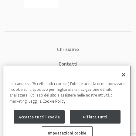
produttività in
carrozzeria
Chi siamo
Contatti
Privacy
Cliccando su “Accetta tutti i cookie”, l'utente accetta di memorizzare
i cookie sul dispositivo per migliorare la navigazione del sito,
Cookies
analizzare l'utilizzo del sito e assistere nelle nostre attività di
marketing.
Leggi la Cookie Policy
Accetta tutti i cookie
Rifiuta tutti
Impostazioni cookie