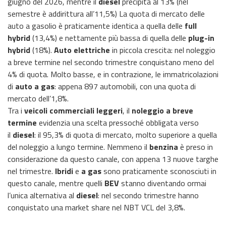
giugno del 2026, mentre il
diesel
precipita al 13% (nel
semestre è addirittura all’11,5%) La quota di mercato delle
auto a gasolio è praticamente identica a quella delle
full
hybrid
(13,4%) e nettamente più bassa di quella delle
plug-in
hybrid
(18%).
Auto elettriche
in piccola crescita: nel noleggio
a breve termine nel secondo trimestre conquistano meno del
4% di quota. Molto basse, e in contrazione, le immatricolazioni
di
auto a gas
: appena 897 automobili, con una quota di
mercato dell’1,8%.
Tra i
veicoli commerciali leggeri
, il
noleggio a breve
termine
evidenzia una scelta pressoché obbligata verso
il
diesel
: il 95,3% di quota di mercato, molto superiore a quella
del noleggio a lungo termine. Nemmeno il
benzina
è preso in
considerazione da questo canale, con appena 13 nuove targhe
nel trimestre.
Ibridi
e
a gas
sono praticamente sconosciuti in
questo canale, mentre quelli
BEV
stanno diventando ormai
l’unica alternativa al
diesel
: nel secondo trimestre hanno
conquistato una market share nel NBT VCL del 3,8%.