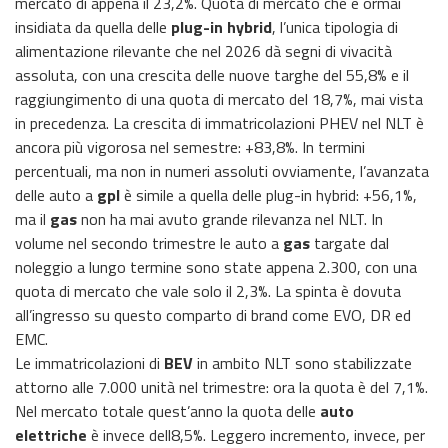
mercato di appena il 23,2%. Quota di mercato che è ormai
insidiata da quella delle
plug-in hybrid
, l’unica tipologia di
alimentazione rilevante che nel 2026 dà segni di vivacità
assoluta, con una crescita delle nuove targhe del 55,8% e il
raggiungimento di una quota di mercato del 18,7%, mai vista
in precedenza. La crescita di immatricolazioni PHEV nel NLT è
ancora più vigorosa nel semestre: +83,8%. In termini
percentuali, ma non in numeri assoluti ovviamente, l’avanzata
delle auto a
gpl
è simile a quella delle plug-in hybrid: +56,1%,
ma il
gas
non ha mai avuto grande rilevanza nel NLT. In
volume nel secondo trimestre le auto a
gas
targate dal
noleggio a lungo termine sono state appena 2.300, con una
quota di mercato che vale solo il 2,3%. La spinta è dovuta
all’ingresso su questo comparto di brand come EVO, DR ed
EMC.
Le immatricolazioni di
BEV
in ambito NLT sono stabilizzate
attorno alle 7.000 unità nel trimestre: ora la quota è del 7,1%.
Nel mercato totale quest’anno la quota delle
auto
elettriche
è invece dell8,5%. Leggero incremento, invece, per