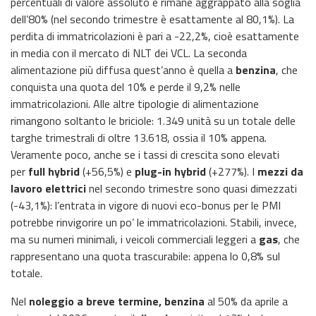
percentuali di valore assoluto e rimane aggrappato alla soglia
dell’80% (nel secondo trimestre è esattamente al 80,1%). La
perdita di immatricolazioni è pari a -22,2%, cioè esattamente
in media con il mercato di NLT dei VCL. La seconda
alimentazione più diffusa quest’anno è quella a
benzina
, che
conquista una quota del 10% e perde il 9,2% nelle
immatricolazioni. Alle altre tipologie di alimentazione
rimangono soltanto le briciole: 1.349 unità su un totale delle
targhe trimestrali di oltre 13.618, ossia il 10% appena.
Veramente poco, anche se i tassi di crescita sono elevati
per
full hybrid
(+56,5%) e
plug-in hybrid
(+277%). I
mezzi da
lavoro elettrici
nel secondo trimestre sono quasi dimezzati
(-43,1%): l’entrata in vigore di nuovi eco-bonus per le PMI
potrebbe rinvigorire un po’ le immatricolazioni. Stabili, invece,
ma su numeri minimali, i veicoli commerciali leggeri a
gas
, che
rappresentano una quota trascurabile: appena lo 0,8% sul
totale.
Nel
noleggio a breve termine, benzina
al 50% da aprile a