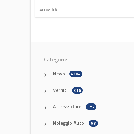
Frankfurt 2026
Attualità
Categorie
News
4704
Vernici
316
Attrezzature
157
Noleggio Auto
68