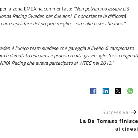
x per la zona EMEA ha commentato:
“Non potremmo essere più
 Honda Racing Sweden per due anni. E nonostante le difficoltà
eam saprà fare del proprio meglio – sia sulle piste che fuori.”
eden è l’unico team svedese che gareggia a livello di campionato
am è diventato una vera e propria realtà grazie agli sforzi congiunti
ra NIKA Racing che aveva partecipato al WTCC nel 2013.”
Successiva
La De Tomaso finisc
ai cines