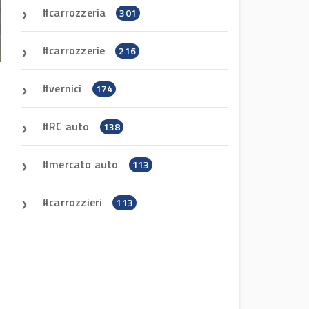
carrozzeria
301
carrozzerie
216
vernici
174
RC auto
138
mercato auto
113
carrozzieri
113