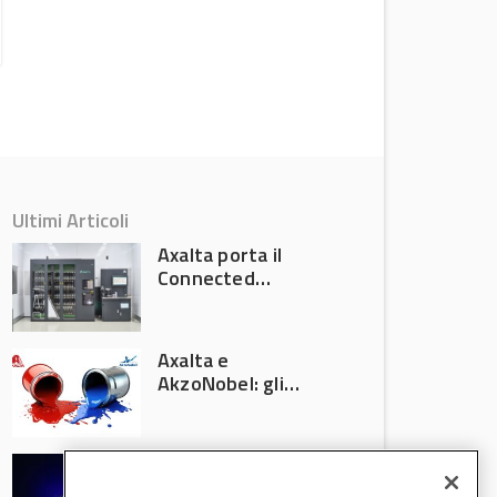
ingegneria di precisione
Attualità
Ultimi Articoli
Axalta porta il
Connected
Refinish
Ecosystem ad
Automechanika
Axalta e
Frankfurt 2026
AkzoNobel: gli
azionisti approvano
la fusione
Colore automotive
personalizzato: