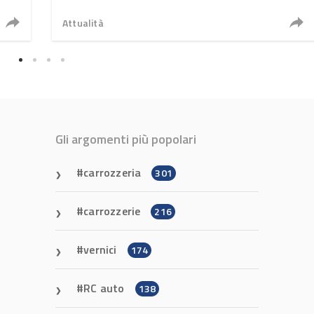
Attualità
Gli argomenti più popolari
carrozzeria
301
carrozzerie
216
vernici
174
RC auto
138