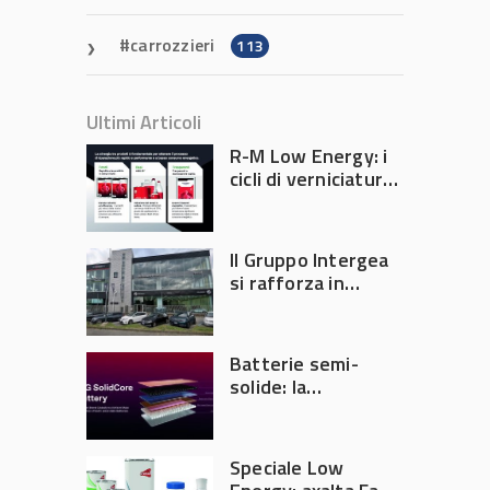
carrozzieri
113
Ultimi Articoli
R-M Low Energy: i
cicli di verniciatura
che riducono
consumi energetici,
tempi e costi in
Il Gruppo Intergea
carrozzeria
si rafforza in
Lombardia
Batterie semi-
solide: la
tecnologia che
potrebbe
accelerare la
Speciale Low
rivoluzione