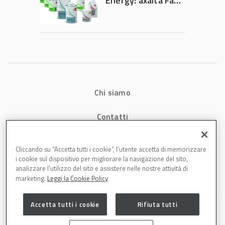
Energy: axalta Fast
dell’auto elettrica
Cure Low Energy: la
tecnologia che
riduce consumi
energetici e
aumenta la
produttività in
carrozzeria
Chi siamo
Contatti
Privacy
Cliccando su “Accetta tutti i cookie”, l'utente accetta di memorizzare
i cookie sul dispositivo per migliorare la navigazione del sito,
Cookies
analizzare l'utilizzo del sito e assistere nelle nostre attività di
marketing.
Leggi la Cookie Policy
Accetta tutti i cookie
Rifiuta tutti