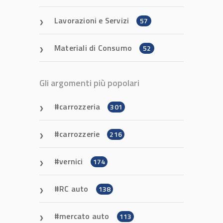
Lavorazioni e Servizi
57
Materiali di Consumo
52
Gli argomenti più popolari
carrozzeria
301
carrozzerie
216
vernici
174
RC auto
138
mercato auto
113