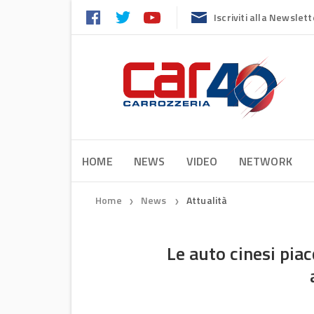
Iscriviti alla Newslett
HOME
NEWS
VIDEO
NETWORK
Home
News
Attualità
❯
❯
Le auto cinesi piac