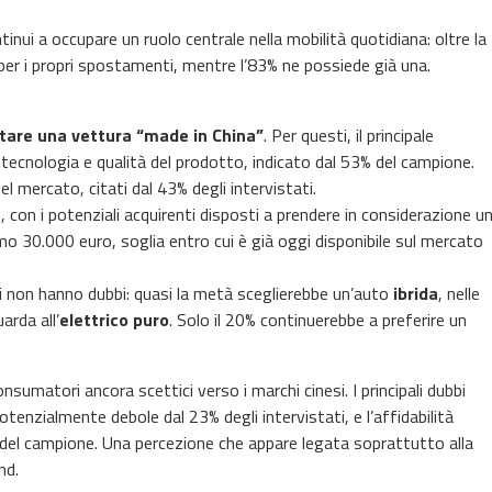
inui a occupare un ruolo centrale nella mobilità quotidiana: oltre la
o per i propri spostamenti, mentre l’83% ne possiede già una.
istare una vettura “made in China”
. Per questi, il principale
 tecnologia e qualità del prodotto, indicato dal 53% del campione.
l mercato, citati dal 43% degli intervistati.
on i potenziali acquirenti disposti a prendere in considerazione u
o 30.000 euro, soglia entro cui è già oggi disponibile sul mercato
i non hanno dubbi: quasi la metà sceglierebbe un’auto
ibrida
, nelle
arda all’
elettrico puro
. Solo il 20% continuerebbe a preferire un
nsumatori ancora scettici verso i marchi cinesi. I principali dubbi
tenzialmente debole dal 23% degli intervistati, e l’affidabilità
 del campione. Una percezione che appare legata soprattutto alla
nd.