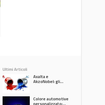
Auto cinesi, 7 italiani su 10 pronti
all’acquisto
Attualità
Ultimi Articoli
Axalta e
AkzoNobel: gli
azionisti approvano
la fusione
Colore automotive
personalizzato: