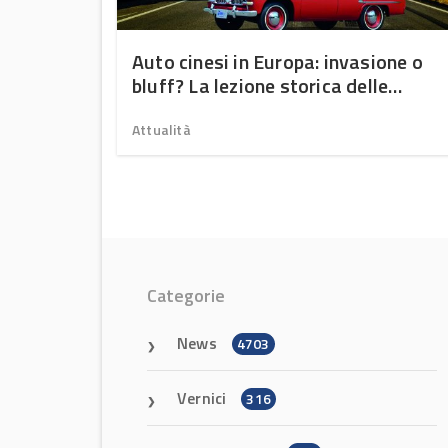
a
Auto cinesi in Europa: invasione o
 SDV e
bluff? La lezione storica delle
giapponesi negli USA
Attualità
Categorie
News
4703
Vernici
316