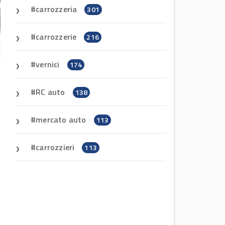
carrozzeria
301
carrozzerie
216
vernici
174
RC auto
138
mercato auto
113
carrozzieri
113