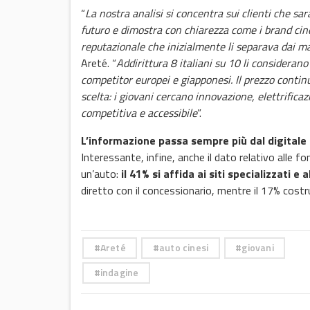
“
La nostra analisi si concentra sui clienti che s
futuro e dimostra con chiarezza come i brand ci
reputazionale che inizialmente li separava dai ma
Areté. “
Addirittura 8 italiani su 10 li considerano
competitor europei e giapponesi. Il prezzo continu
scelta: i giovani cercano innovazione, elettrifica
competitiva e accessibile
”.
L’informazione passa sempre più dal digitale
Interessante, infine, anche il dato relativo alle fo
un’auto:
il 41% si affida ai siti specializzati e
diretto con il concessionario, mentre il 17% costru
Areté
auto cinesi
giovani
indagine