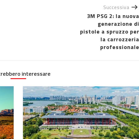
Successiva
3M PSG 2: la nuov
generazione d
pistole a spruzzo pe
la carrozzeri
professional
trebbero interessare