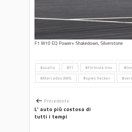
F1 W10 EQ Power+ Shakedown, Silverstone
axalta
f1
Formula Uno
liv
Mercedes AMG
spies hecker
vern
Precedente
L' auto più costosa di
tutti i tempi