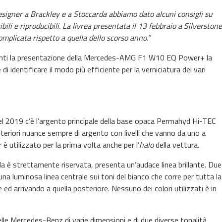
designer a Brackley e a Stoccarda abbiamo dato alcuni consigli su
ili e riproducibili. La livrea presentata il 13 febbraio a Silverstone
mplicata rispetto a quella dello scorso anno.”
denti la presentazione della Mercedes-AMG
F1 W10 EQ Power+ la
i identificare il modo più efficiente per la verniciatura dei vari
 del 2019
c’è l’argento principale della base opaca
Permahyd Hi-TEC
lteriori nuance sempre di argento con livelli che vanno da uno a
 è utilizzato per la prima volta anche per l’
halo
della vettura.
ula è strettamente riservata, presenta un’audace linea brillante. Due
a luminosa linea centrale sui toni del bianco che corre per tutta la
 ed arrivando a quella posteriore. Nessuno dei colori utilizzati è in
lle Mercedes-Benz di varie dimensioni e di due diverse tonalità