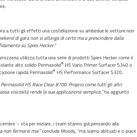
re.
ra a tutti gli effetti una costellazione su ambedue le vetture non
eekend di gara non si allunga di certo ma a prescindere dalla
fidamento su Spies Hecker.”
rozzeria utilizza tutta una serie di prodotti Spies Hecker come il
®
olante alto solido Permasolid
HS Vario Primer Surfacer 5340 o
®
icazione rapida Permasolid
HS Performance Surfacer 5320.
e
Permasolid HS
Race Clear 8700. Proprio come tutti gli altri
bassa viscosità rende la sua applicazione semplice,”
ha aggiunto
embre – sta per iniziare, i team stanno già pensando alla
a non fermarsi mai”
conclude Moody, “ma siamo abituati e ci piace