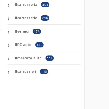
carrozzeria
301
carrozzerie
216
vernici
174
RC auto
138
mercato auto
113
carrozzieri
113