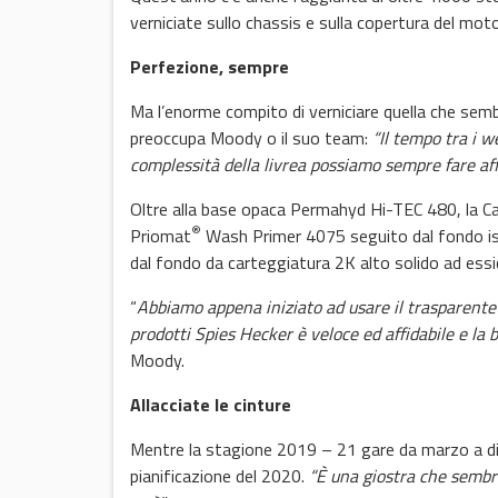
verniciate sullo chassis e sulla copertura del moto
Perfezione, sempre
Ma l’enorme compito di verniciare quella che semb
preoccupa Moody o il suo team:
“
Il tempo tra i w
complessità della livrea possiamo sempre fare af
Oltre alla base opaca Permahyd Hi-TEC 480, la Car
®
Priomat
Wash Primer 4075 seguito dal fondo is
dal fondo da carteggiatura 2K alto solido ad ess
“
Abbiamo appena iniziato ad usare il trasparent
prodotti Spies Hecker è veloce ed affidabile e la 
Moody.
Allacciate le cinture
Mentre la stagione 2019 – 21 gare da marzo a dic
pianificazione del 2020.
“È una giostra che sembr