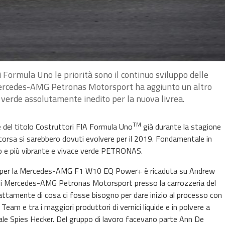
 Formula Uno le priorità sono il continuo sviluppo delle
 Mercedes-AMG Petronas Motorsport ha aggiunto un altro
 verde assolutamente inedito per la nuova livrea.
TM
el titolo Costruttori FIA Formula Uno
già durante la stagione
corsa si sarebbero dovuti evolvere per il
2019. Fondamentale in
 e più vibrante e vivace verde PETRONAS.
de per la Mercedes-AMG
F1 W10 EQ Power+
è ricaduta su Andrew
s di Mercedes-AMG Petronas Motorsport presso la carrozzeria del
attamente di cosa ci fosse bisogno per dare inizio al processo con
l Team e tra i maggiori produttori di vernici liquide e in polvere a
bale Spies Hecker. Del gruppo di lavoro facevano parte Ann De