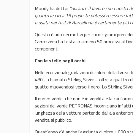
Moody ha detto:
“durante il lavoro con i nostri 
quanto le circa 15 proposte potessero essere fattib
e usata nei test di Barcellona è certamente più co
Questo è uno dei motivi per cui nei giorni prece
Carrozzeria ha testato almeno 50 processi al fine d
componenti.
Con le stelle negli occhi
Nelle eccezionali gradazioni di colore della livrea
480 – chiamato Stirling Silver – oltre a quattro u
quatto muovendosi verso il nero. Lo Stirling Silver
Il nuovo verde, che non è in vendita e la cui form
sezioni del verde PETRONAS incorniciano infatti un
lunghezza della vettura partendo dall’ala anteriore
vendita al pubblico.
Quest’anno c’è anche l’aggiunta di oltre 1.000 ste