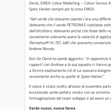
Clerck, EMEA Colour Marketing – Colour Service 
Spies Hecker sempre per la zona EMEA.
“
Nel verde che stavamo usando c’era una differenza
Volevamo che il verde PETRONAS risaltasse sotto t
dall’elicottero. Volevamo anche che fosse bello nei
ovviamente volevamo avere la velocità di applicazio
Permahyd® Hi-TEC 480 che avevamo conosciuto e 
Andrew Moody.
Ann De Clerck ha quindi aggiunto: “
In apparenza lo
rapporti con Andrew e la sua squadra ci hanno per
a fornire esattamente ciò di cui avevano bisogno
ovviamente anche su quelle di Spies Hecker.”
Il colore è stato scelto all’inizio di novembre pa
eccezionale verde perlato creato con un sistema
l’immaginazione del team sviluppo e ad avere un as
Verde nuovo, nuova livrea