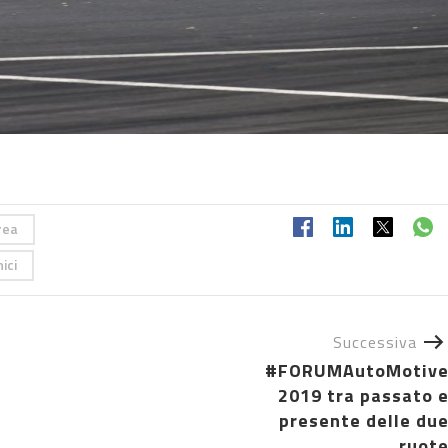
rea
ici
Successiva
#FORUMAutoMotiv
2019 tra passato 
presente delle du
ruot