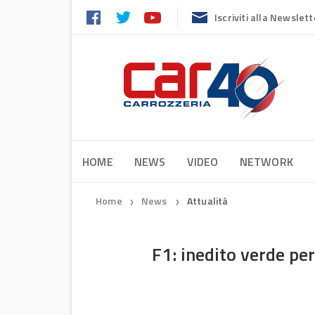
Iscriviti alla Newslett
HOME
NEWS
VIDEO
NETWORK
Home
News
Attualità
❯
❯
F1: inedito verde p