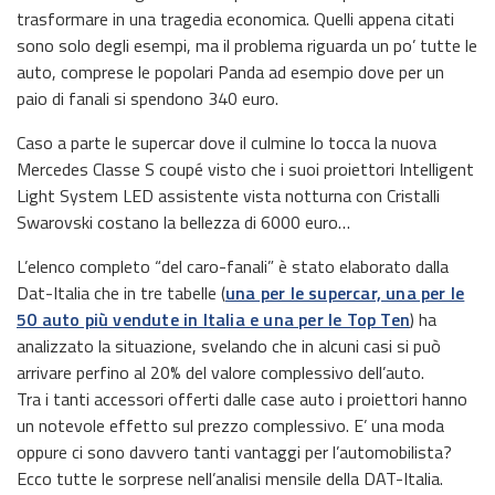
trasformare in una tragedia economica. Quelli appena citati
sono solo degli esempi, ma il problema riguarda un po’ tutte le
auto, comprese le popolari Panda ad esempio dove per un
paio di fanali si spendono 340 euro.
Caso a parte le supercar dove il culmine lo tocca la nuova
Mercedes Classe S coupé visto che i suoi proiettori Intelligent
Light System LED assistente vista notturna con Cristalli
Swarovski costano la bellezza di 6000 euro…
L’elenco completo “del caro-fanali” è stato elaborato dalla
Dat-Italia che in tre tabelle (
una per le supercar, una per le
50 auto più vendute in Italia e una per le Top Ten
) ha
analizzato la situazione, svelando che in alcuni casi si può
arrivare perfino al 20% del valore complessivo dell’auto.
Tra i tanti accessori offerti dalle case auto i proiettori hanno
un notevole effetto sul prezzo complessivo. E’ una moda
oppure ci sono davvero tanti vantaggi per l’automobilista?
Ecco tutte le sorprese nell’analisi mensile della DAT-Italia.