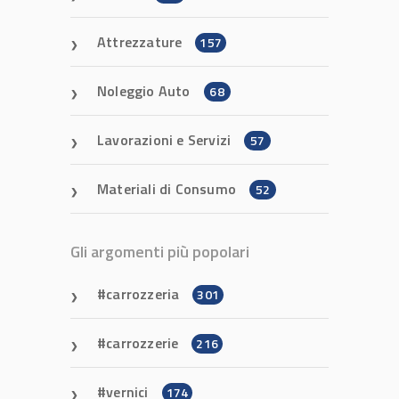
Attrezzature
157
Noleggio Auto
68
Lavorazioni e Servizi
57
Materiali di Consumo
52
Gli argomenti più popolari
carrozzeria
301
carrozzerie
216
vernici
174