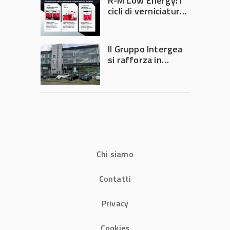
R-M Low Energy: i
di precisione
cicli di verniciatura
che riducono
consumi energetici,
tempi e costi in
Il Gruppo Intergea
carrozzeria
si rafforza in
Lombardia
Chi siamo
Contatti
Privacy
Cookies