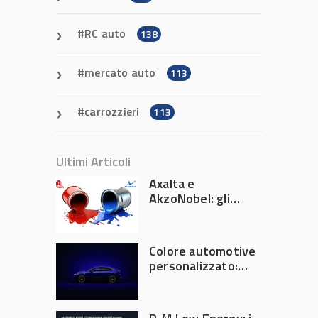
RC auto
138
mercato auto
113
carrozzieri
113
Ultimi Articoli
Axalta e
AkzoNobel: gli
azionisti approvano
la fusione
Colore automotive
personalizzato:
quando la
verniciatura
diventa ingegneria