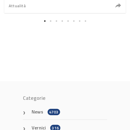
Attualità
Categorie
News
4703
Vernici
316