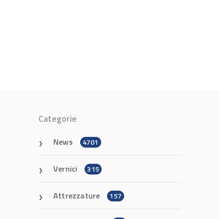
Categorie
News
4701
Vernici
315
Attrezzature
157