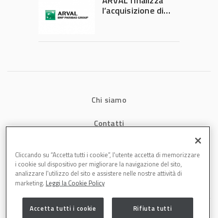
ARVAL finalizza
energetici e
l’acquisizione di
aumenta la
Athlon
produttività in
carrozzeria
Chi siamo
Contatti
Privacy
Cliccando su “Accetta tutti i cookie”, l'utente accetta di memorizzare
i cookie sul dispositivo per migliorare la navigazione del sito,
Cookies
analizzare l'utilizzo del sito e assistere nelle nostre attività di
marketing.
Leggi la Cookie Policy
Accetta tutti i cookie
Rifiuta tutti