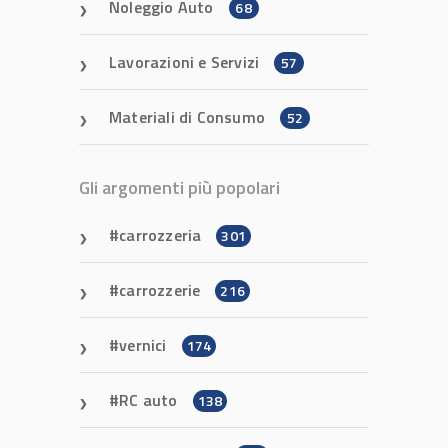
Noleggio Auto
68
Lavorazioni e Servizi
57
Materiali di Consumo
52
Gli argomenti più popolari
carrozzeria
301
carrozzerie
216
vernici
174
RC auto
138