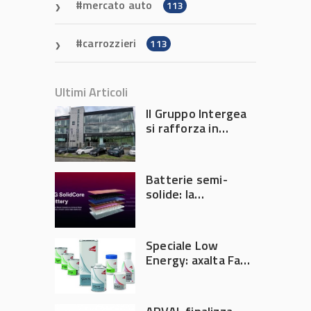
mercato auto
113
carrozzieri
113
Ultimi Articoli
Il Gruppo Intergea
si rafforza in
Lombardia
Batterie semi-
solide: la
tecnologia che
potrebbe
accelerare la
Speciale Low
rivoluzione
Energy: axalta Fast
dell’auto elettrica
Cure Low Energy: la
tecnologia che
riduce consumi