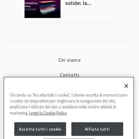
solide: la
tecnologia che
potrebbe
accelerare la
rivoluzione
dell’auto elettrica
Chi siamo
Contatti
Privacy
Cliccando su “Accetta tutti i cookie”, l'utente accetta di memorizzare
i cookie sul dispositivo per migliorare la navigazione del sito,
Cookies
analizzare l'utilizzo del sito e assistere nelle nostre attività di
marketing.
Leggi la Cookie Policy
Accetta tutti i cookie
Rifiuta tutti