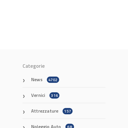
Categorie
News
4702
Vernici
316
Attrezzature
157
Noleggio Auto
68