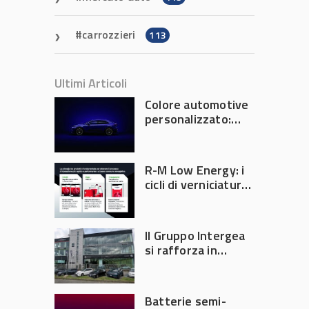
carrozzieri
113
Ultimi Articoli
Colore automotive
personalizzato:
quando la
verniciatura
diventa ingegneria
R-M Low Energy: i
di precisione
cicli di verniciatura
che riducono
consumi energetici,
tempi e costi in
Il Gruppo Intergea
carrozzeria
si rafforza in
Lombardia
Batterie semi-