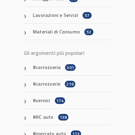
Lavorazioni e Servizi
57
Materiali di Consumo
52
Gli argomenti più popolari
carrozzeria
301
carrozzerie
216
vernici
174
RC auto
138
mercato auto
113