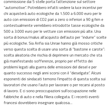
commissione dai 5 stelle porta l’attenzione sul settore
“automotive”. Potrebbero infatti vedere la luce incentivi per
chi acquisterà auto ecologiche da 1.500 a 6.000 euro per le
auto con emissioni di CO2 pari a zero o inferiori a 90 g/km e
contestualmente verrebbero introdotte tasse ecologiche da
500 a 3.000 euro per le vetture con emissioni più alte. Una
sorta di bonus/malus all’acquisto dell’auto per “indurre” scelte
più ecologiche. Sia Anfia sia Unrae hanno già mosso critiche
verso questa scelta di usare una sorta di “bastone e carote”:
scelta aleatoria che rischia di deprimere un mercato che sta
già manifestando sofferenze, proprio per effetto dei
problemi legati alla guerra delle emissioni del diesel e per
quanto successo negli anni scorsi con il “dieselgate”. Alcuni
esponenti dei sindacati temono l’impatto di questa scelta sui
lavoratori che usano l’auto per lavorare o per recarsi al posto
di lavoro. E ci sono preoccupazioni sull’occupazione nelle
fabbriche di auto e nella filiera collegata. E i recenti eventi
francesi dovrebbero insegnare qualcosa…