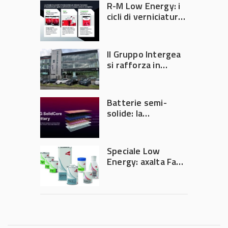
R-M Low Energy: i
cicli di verniciatura
che riducono
consumi energetici,
tempi e costi in
Il Gruppo Intergea
carrozzeria
si rafforza in
Lombardia
Batterie semi-
solide: la
tecnologia che
potrebbe
accelerare la
Speciale Low
rivoluzione
Energy: axalta Fast
dell’auto elettrica
Cure Low Energy: la
tecnologia che
riduce consumi
energetici e
aumenta la
produttività in