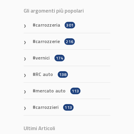
Gli argomenti più popolari
carrozzeria
301
carrozzerie
216
vernici
174
RC auto
138
mercato auto
113
carrozzieri
113
Ultimi Articoli