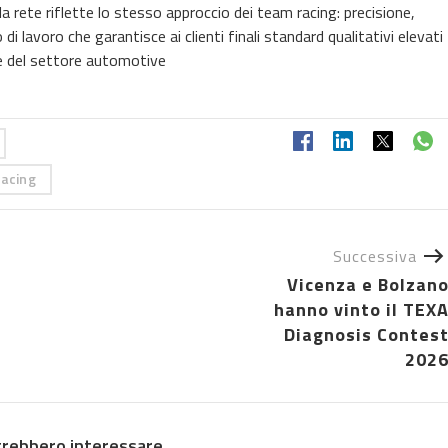
a rete riflette lo stesso approccio dei team racing: precisione,
i lavoro che garantisce ai clienti finali standard qualitativi elevati
ne del settore automotive
racing
Successiva
Vicenza e Bolzan
hanno vinto il TEX
Diagnosis Contes
202
trebbero interessare