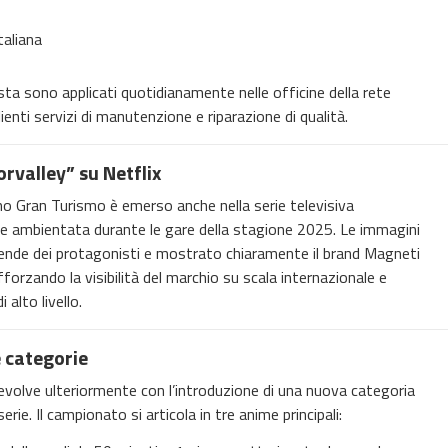
taliana
 pista sono applicati quotidianamente nelle officine della rete
ienti servizi di manutenzione e riparazione di qualità.
orvalley” su Netflix
no Gran Turismo è emerso anche nella serie televisiva
io e ambientata durante le gare della stagione 2025. Le immagini
cende dei protagonisti e mostrato chiaramente il brand Magneti
fforzando la visibilità del marchio su scala internazionale e
alto livello.
e categorie
evolve ulteriormente con l’introduzione di una nuova categoria
rie. Il campionato si articola in tre anime principali: