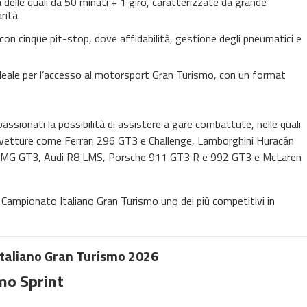
delle quali da 50 minuti + 1 giro, caratterizzate da grande
rità.
e con cinque pit-stop, dove affidabilità, gestione degli pneumatici e
ideale per l’accesso al motorsport Gran Turismo, con un format
assionati la possibilità di assistere a gare combattute, nelle quali
di vetture come Ferrari 296 GT3 e Challenge, Lamborghini Huracán
MG GT3, Audi R8 LMS, Porsche 911 GT3 R e 992 GT3 e McLaren
il Campionato Italiano Gran Turismo uno dei più competitivi in
Italiano Gran Turismo 2026
mo Sprint