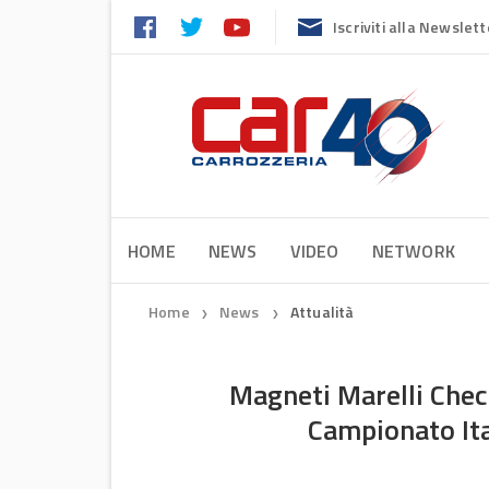
Iscriviti alla Newslett
HOME
NEWS
VIDEO
NETWORK
Home
News
Attualità
❯
❯
Magneti Marelli Chec
Campionato It