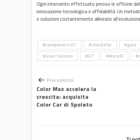
Ogni intervento effettuato presso le officine dell
innovazione tecnologica e affidabilità. Un metodo d
e soluzioni costantemente allineate all’evoluzio
campionato GT
checkstar
gare
Gran Turismo
GT
Marelli
Precedente
Color Max accelera la
crescita: acquisita
Color Car di Spoleto
Ti po