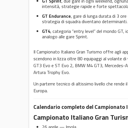
GT Sprint
, due gare in ogni weekend, ognuna 
intensità, strategie rapide e forte spettacola
GT Endurance
, gare di lunga durata di 3 or
strategia di squadra diventano determinanti.
GT4
, categoria “entry level” del mondo GT, 
analogo alle gare Sprint.
Il Campionato Italiano Gran Turismo offre agli app
scendono in lizza oltre 80 equipaggi al volante 
GT3 Evo e ST Evo 2, BMW M4 GT3, Mercedes-A
Artura Trophy Evo.
Un parterre tecnico di altissimo livello che rende 
Europa.
Calendario completo del Campionato 
Campionato Italiano Gran Turis
26 aprile — Imola