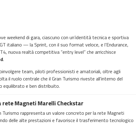
ve weekend di gara, ciascuno con un’identità tecnica e sportiva
 GT italiano — la Sprint, con il suo format veloce, e l’Endurance,
 GT4, nuova realtà competitiva “entry level” che arricchisce
nd
.
volgere team, piloti professionisti e amatoriali, oltre agli
a il ruolo centrale che il Gran Turismo riveste all’interno del
equilibrato e ben distribuito.
a rete Magneti Marelli Checkstar
n Turismo rappresenta un valore concreto per la rete Magneti
ondo delle alte prestazioni e favorisce il trasferimento tecnologico