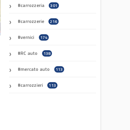
carrozzeria
301
carrozzerie
216
vernici
174
RC auto
138
mercato auto
113
carrozzieri
113