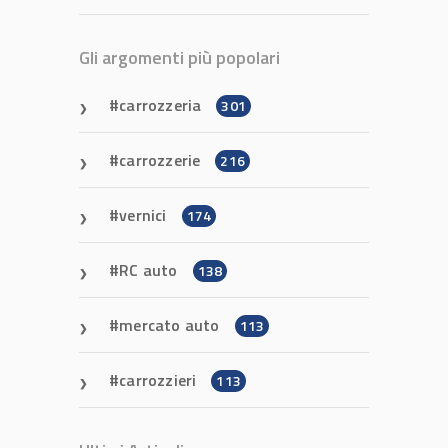
Gli argomenti più popolari
carrozzeria
301
carrozzerie
216
vernici
174
RC auto
138
mercato auto
113
carrozzieri
113