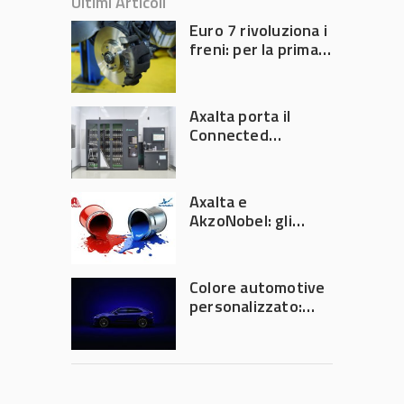
Ultimi Articoli
Euro 7 rivoluziona i
freni: per la prima
volta l’Europa
limita le emissioni
generate dalla
Axalta porta il
frenata
Connected
Refinish
Ecosystem ad
Automechanika
Axalta e
Frankfurt 2026
AkzoNobel: gli
azionisti approvano
la fusione
Colore automotive
personalizzato:
quando la
verniciatura
diventa ingegneria
di precisione