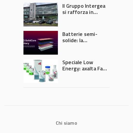
tempi e costi in
Il Gruppo Intergea
carrozzeria
si rafforza in
Lombardia
Batterie semi-
solide: la
tecnologia che
potrebbe
accelerare la
Speciale Low
rivoluzione
Energy: axalta Fast
dell’auto elettrica
Cure Low Energy: la
tecnologia che
riduce consumi
energetici e
aumenta la
produttività in
carrozzeria
Chi siamo