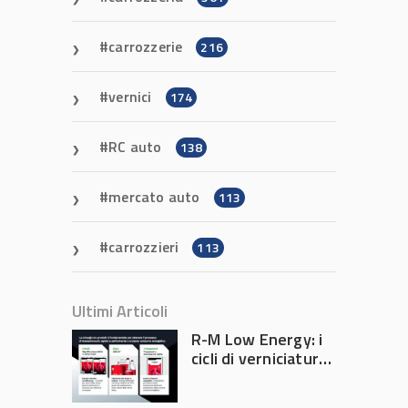
carrozzerie
216
vernici
174
RC auto
138
mercato auto
113
carrozzieri
113
Ultimi Articoli
R-M Low Energy: i
cicli di verniciatura
che riducono
consumi energetici,