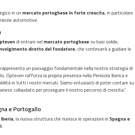
egico in un
mercato portoghese in forte crescita
, in particolare
garanzie automotive.
n
pteven
di entrare nel
mercato portoghese
su basi solide,
nvolgimento diretto del fondatore
, che continuerà a guidare le
s rappresenta un passaggio fondamentale nella nostra strategia di
llo, Opteven rafforza la propria presenza nella Penisola Iberica e
ilità in tutti i nostri mercati. Siamo entusiasti di poter contare su
ness collaudato per proseguire il nostro percorso di crescita.”
gna e Portogallo
Iberia
, la nuova struttura che riunisce le operazioni in
Spagna e
l
.