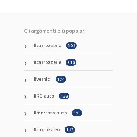
Gli argomenti più popolari
carrozzeria
301
carrozzerie
216
vernici
174
RC auto
138
mercato auto
113
carrozzieri
113