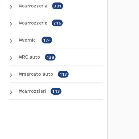
carrozzeria
301
carrozzerie
216
vernici
174
RC auto
138
mercato auto
113
carrozzieri
113