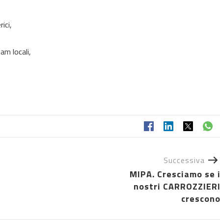
ici,
eam locali,
Successiva
MIPA. Cresciamo se 
nostri CARROZZIER
crescon