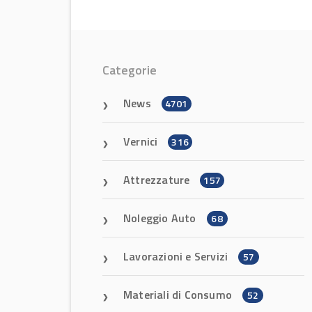
Categorie
News
4701
Vernici
316
Attrezzature
157
Noleggio Auto
68
Lavorazioni e Servizi
57
Materiali di Consumo
52