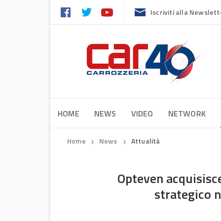
Iscriviti alla Newslett
HOME
NEWS
VIDEO
NETWORK
Home
News
Attualità
❯
❯
Opteven acquisisc
strategico 