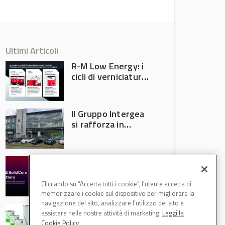
Ultimi Articoli
R-M Low Energy: i
cicli di verniciatura
che riducono
consumi energetici,
tempi e costi in
Il Gruppo Intergea
carrozzeria
si rafforza in
Lombardia
Batterie semi-
solide: la
tecnologia che
Cliccando su “Accetta tutti i cookie”, l'utente accetta di
potrebbe
memorizzare i cookie sul dispositivo per migliorare la
accelerare la
navigazione del sito, analizzare l'utilizzo del sito e
Speciale Low
rivoluzione
assistere nelle nostre attività di marketing.
Leggi la
Energy: axalta Fast
dell’auto elettrica
Cookie Policy