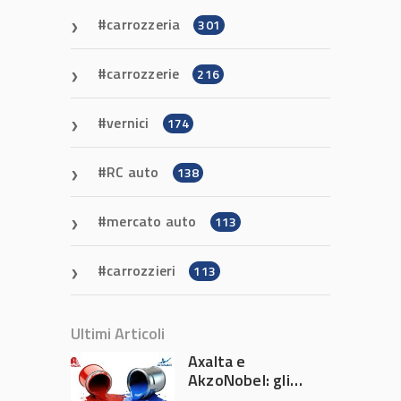
carrozzeria
301
carrozzerie
216
vernici
174
RC auto
138
mercato auto
113
carrozzieri
113
Ultimi Articoli
Axalta e
AkzoNobel: gli
azionisti approvano