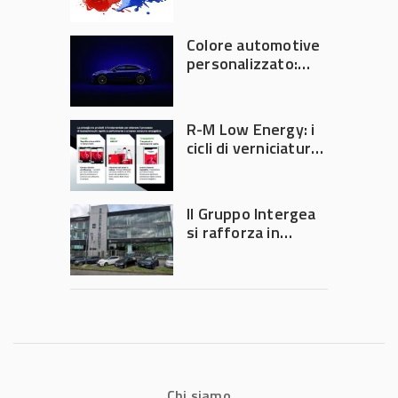
la fusione
Colore automotive
personalizzato:
quando la
verniciatura
diventa ingegneria
R-M Low Energy: i
di precisione
cicli di verniciatura
che riducono
consumi energetici,
tempi e costi in
Il Gruppo Intergea
carrozzeria
si rafforza in
Lombardia
Chi siamo