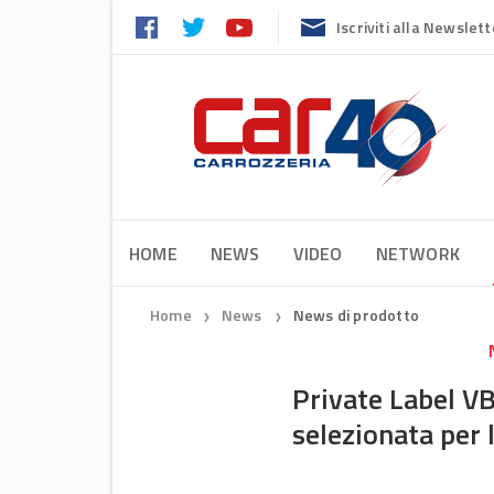
Iscriviti alla Newslett
HOME
NEWS
VIDEO
NETWORK
Home
News
News di prodotto
❯
❯
Private Label VB
selezionata per l