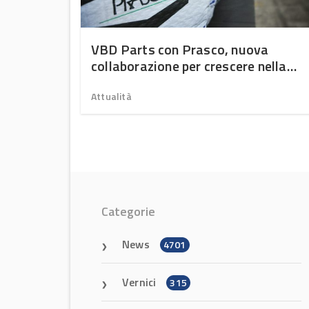
r sharing
VBD Parts con Prasco, nuova
collaborazione per crescere nella
distribuzione di ricambi aftermarke
Attualità
Categorie
News
4701
Vernici
315