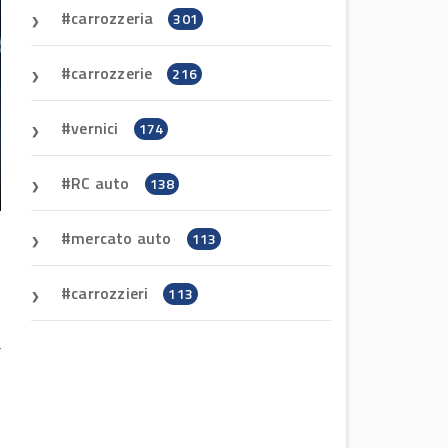
carrozzeria
301
carrozzerie
216
vernici
174
RC auto
138
mercato auto
113
carrozzieri
113
i