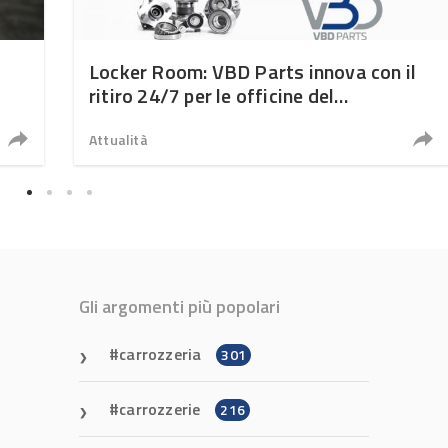
Locker Room: VBD Parts innova con il
ritiro 24/7 per le officine del
t
programma “VBD Top Network”
Attualità
Gli argomenti più popolari
carrozzeria
301
carrozzerie
216