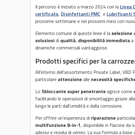
Il percorso è iniziato a marzo 2024 con la
Linea 
certificato
,
Disinfettanti PMC
e
Lubrificanti 
prossime settimane e nei prossimi mesi con nuove
Elemento comune di queste linee è la
selezione 
soluzioni
di
qualità
,
disponibilità immediata
a 
dinamiche commerciali vantaggiose.
Prodotti specifici per la carrozze
All’interno dell’assortimento Private Label, VBD P
particolare
attenzione
alle
necessità specifich
Lo
Sbloccante super penetrante
agisce come
facilitando le operazioni di smontaggio grazie all
lungo le parti dall’umidità e dalla corrosione.
Per offrire un’esperienza di
riparazione
particol
multifunzione 8-in-1
, disponibile in flacone da 
adesivi e residui di vernici. La sua formula a base 