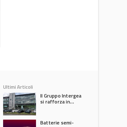
VBD Parts, l’evoluzione nella
distribuzione dei ricambi auto
News di prodotto
Ultimi Articoli
Il Gruppo Intergea
si rafforza in
Lombardia
Batterie semi-