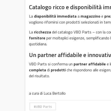
Catalogo ricco e disponibilità i
La
disponibilità
immediata
a
magazzino
e
pre
vogliono rifornirsi con prodotti selezionati in te
La
ricchezza
del catalogo VBD Parts – con la co
fornitore
per molteplici esigenze, semplificando la
quotidiana.
Un partner affidabile e innovati
VBD Parts si conferma un
partner affidabile
e
completa
di
prodotti
che rispondono alle esigen
del risultato.
a cura di Luca Bertollo
VBD Parts