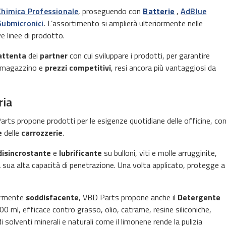
Chimica Professionale
, proseguendo con
Batterie
,
AdBlue
Submicronici
. L’assortimento si amplierà ulteriormente nelle
 linee di prodotto.
attenta
dei
partner
con cui sviluppare i prodotti, per garantire
magazzino e
prezzi competitivi
, resi ancora più vantaggiosi da
ria
arts propone prodotti per le esigenze quotidiane delle officine, co
e
delle
carrozzerie
.
disincrostante
e
lubrificante
su bulloni, viti e molle arrugginite,
a sua alta capacità di penetrazione. Una volta applicato, protegge a
armente
soddisfacente
, VBD Parts propone anche il
Detergente
400 ml, efficace contro grasso, olio, catrame, resine siliconiche,
di solventi minerali e naturali come il limonene rende la pulizia