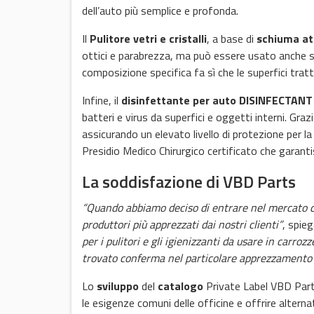
dell’auto più semplice e profonda.
Il
Pulitore vetri e cristalli
, a base di
schiuma at
ottici e parabrezza, ma può essere usato anche su 
composizione specifica fa sì che le superfici tratt
Infine, il
disinfettante per auto
DISINFECTANT
batteri e virus da superfici e oggetti interni. Graz
assicurando un elevato livello di protezione per 
Presidio Medico Chirurgico certificato che garantisc
La soddisfazione di VBD Parts
“Quando abbiamo deciso di entrare nel mercato c
produttori più apprezzati dai nostri clienti”
, spie
per i pulitori e gli igienizzanti da usare in carroz
trovato conferma nel particolare apprezzamento 
Lo
sviluppo
del
catalogo
Private Label VBD Part
le esigenze comuni delle officine e offrire alternativ