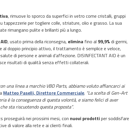
tiva
, rimuove lo sporco da superfici in vetro come cristalli, gruppi
tappezzerie per togliere colle, striature, olio e grasso. La sua
ate rimangano pulite e brillanti più a lungo.
 AID
, usato prima della riconsegna,
elimina
fino al
99,9%
di germi,
ie al doppio principio attivo, il trattamento è semplice e veloce,
la salute di persone e animali d’affezione. DISINFECTANT AID è un
e risultati di qualità senza effetti collaterali.
on una linea a marchio VBD Parts, abbiamo voluto affiancarci ai
ga
Matteo Paselli, Direttore Commerciale
.
“La scelta di Gen-Art
zeria è la conseguenza di questa volontà, e siamo felici di aver
che sta riscuotendo questa proposta”
.
s proseguirà nei prossimi mesi, con
nuovi prodotti
per soddisfare
e di valore alla rete e ai clienti finali.