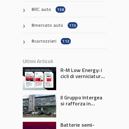
RC auto
138
mercato auto
113
carrozzieri
113
Ultimi Articoli
R-M Low Energy: i
cicli di verniciatura
che riducono
consumi energetici,
tempi e costi in
Il Gruppo Intergea
carrozzeria
si rafforza in
Lombardia
Batterie semi-