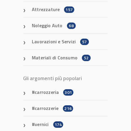
Attrezzature
157
Noleggio Auto
68
Lavorazioni e Servizi
57
Materiali di Consumo
52
Gli argomenti più popolari
carrozzeria
301
carrozzerie
216
vernici
174