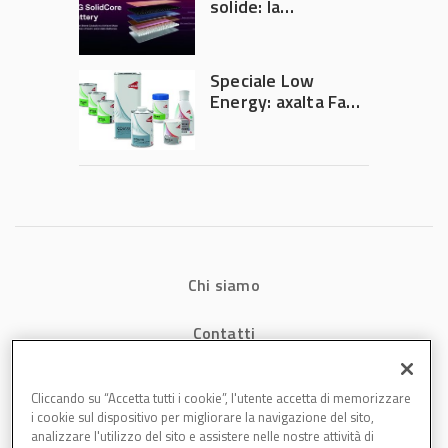
solide: la
tecnologia che
potrebbe
accelerare la
Speciale Low
rivoluzione
Energy: axalta Fast
dell’auto elettrica
Cure Low Energy: la
tecnologia che
riduce consumi
energetici e
aumenta la
produttività in
carrozzeria
Chi siamo
Contatti
Privacy
Cliccando su “Accetta tutti i cookie”, l'utente accetta di memorizzare
i cookie sul dispositivo per migliorare la navigazione del sito,
Cookies
analizzare l'utilizzo del sito e assistere nelle nostre attività di