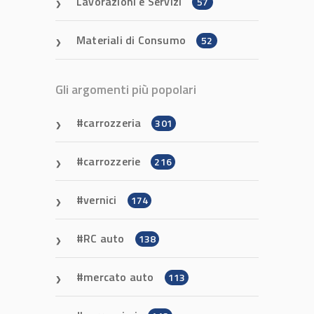
Lavorazioni e Servizi
57
Materiali di Consumo
52
Gli argomenti più popolari
carrozzeria
301
carrozzerie
216
vernici
174
RC auto
138
mercato auto
113