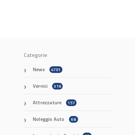
Categorie
News
4701
Vernici
316
Attrezzature
157
Noleggio Auto
68