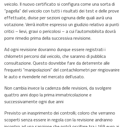
veicolo. Il nuovo certificato si configura come una sorta di
“pagella” del veicolo con tutti i risultati dei test e delle prove
effettuate, divise per sezioni ognuna delle quali avrà una
votazione. Verrà inoltre espresso un giudizio relativo ai punti
critici – lievi, gravi o pericolosi – a cui l’automobilsita dovrà
porre rimedio prima della successiva revisione.
Ad ogni revisione dovranno dunque essere registrati i
chilometri percorsi dal veicolo, che saranno di pubblica
consultazione. Questo dovrebbe fare da deterrente alle
frequenti “manipolazioni” del contachilometri per ringiovanire
le auto e rivenderle nel mercato dell’usato.
Non cambia invece la cadenza delle revisioni, da svolgere
quattro anni dopo la prima immatricolazione e
successivamente ogni due anni
Previsto un inasprimento dei controlli; coloro che verranno
scoperti senza essere in regola con la revisione andranno
incontro ad una sanzione che potrà oscillare tra i 169 euro ai