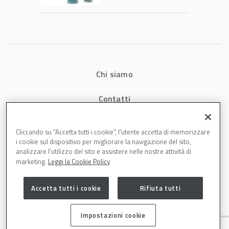
tecnologia che
riduce consumi
energetici e
aumenta la
produttività in
carrozzeria
Chi siamo
Contatti
Privacy
Cliccando su “Accetta tutti i cookie”, l'utente accetta di memorizzare
i cookie sul dispositivo per migliorare la navigazione del sito,
Cookies
analizzare l'utilizzo del sito e assistere nelle nostre attività di
marketing.
Leggi la Cookie Policy
Accetta tutti i cookie
Rifiuta tutti
Impostazioni cookie
Carrozzeria è una testata di DBInformation Spa P.IVA 09293820156 | Centro