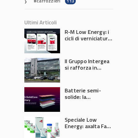
carrozzieri
113
Ultimi Articoli
R-M Low Energy: i
cicli di verniciatura
che riducono
consumi energetici,
tempi e costi in
Il Gruppo Intergea
carrozzeria
si rafforza in
Lombardia
Batterie semi-
solide: la
tecnologia che
potrebbe
accelerare la
Speciale Low
rivoluzione
Energy: axalta Fast
dell’auto elettrica
Cure Low Energy: la