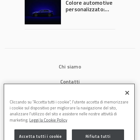
Colore automotive
personalizzato:
quando la
verniciatura
diventa ingegneria
di precisione
Chi siamo
Contatti
Privacy
Cliccando su “Accetta tutti i cookie”, l'utente accetta di memorizzare
i cookie sul dispositivo per migliorare la navigazione del sito,
Cookies
analizzare l'utilizzo del sito e assistere nelle nostre attività di
marketing.
Leggi la Cookie Policy
Accetta tutti i cookie
Rifiuta tutti