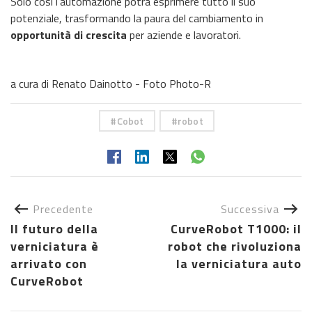
Solo così l’automazione potrà esprimere tutto il suo
potenziale, trasformando la paura del cambiamento in
opportunità di crescita
per aziende e lavoratori.
a cura di Renato Dainotto - Foto Photo-R
Cobot
robot
Precedente
Successiva
Il futuro della
CurveRobot T1000: il
verniciatura è
robot che rivoluziona
arrivato con
la verniciatura auto
CurveRobot