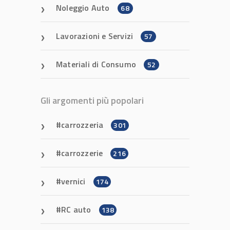
Noleggio Auto
68
Lavorazioni e Servizi
57
Materiali di Consumo
52
Gli argomenti più popolari
carrozzeria
301
carrozzerie
216
vernici
174
RC auto
138