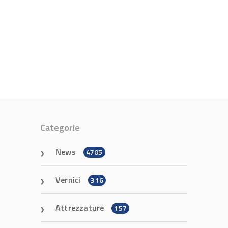
Categorie
News
4705
Vernici
316
Attrezzature
157