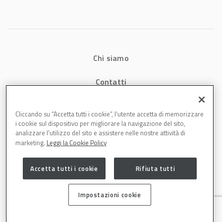
carrozzeria
Chi siamo
Contatti
Privacy
Cliccando su “Accetta tutti i cookie”, l'utente accetta di memorizzare
i cookie sul dispositivo per migliorare la navigazione del sito,
Cookies
analizzare l'utilizzo del sito e assistere nelle nostre attività di
marketing.
Leggi la Cookie Policy
Accetta tutti i cookie
Rifiuta tutti
Impostazioni cookie
Carrozzeria è una testata di DBInformation Spa P.IVA 09293820156 | Centro
Direzionale – Strada 4, Palazzo A, Scala 2 – 20057 Assago (MI)