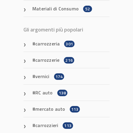
Materiali di Consumo
52
Gli argomenti più popolari
carrozzeria
301
carrozzerie
216
vernici
174
RC auto
138
mercato auto
113
carrozzieri
113