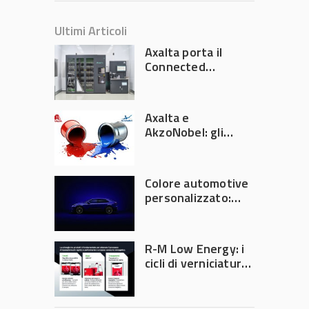
Ultimi Articoli
Axalta porta il
Connected
Refinish
Ecosystem ad
Automechanika
Axalta e
Frankfurt 2026
AkzoNobel: gli
azionisti approvano
la fusione
Colore automotive
personalizzato:
quando la
verniciatura
diventa ingegneria
R-M Low Energy: i
di precisione
cicli di verniciatura
che riducono
consumi energetici,
tempi e costi in