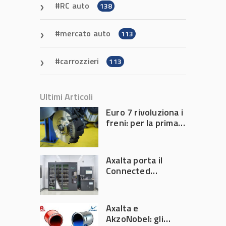
RC auto
138
mercato auto
113
carrozzieri
113
Ultimi Articoli
Euro 7 rivoluziona i
freni: per la prima
volta l’Europa
limita le emissioni
generate dalla
Axalta porta il
frenata
Connected
Refinish
Ecosystem ad
Automechanika
Axalta e
Frankfurt 2026
AkzoNobel: gli