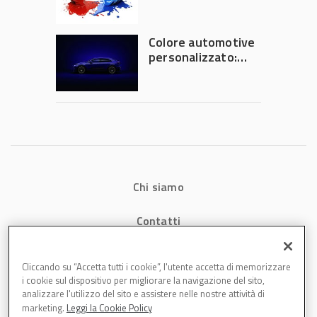
azionisti approvano
la fusione
Colore automotive
personalizzato:
quando la
verniciatura
diventa ingegneria
di precisione
Chi siamo
Contatti
Privacy
Cliccando su “Accetta tutti i cookie”, l'utente accetta di memorizzare
i cookie sul dispositivo per migliorare la navigazione del sito,
Cookies
analizzare l'utilizzo del sito e assistere nelle nostre attività di
marketing.
Leggi la Cookie Policy