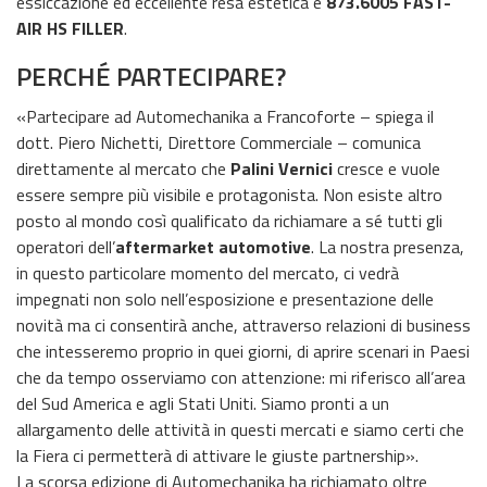
essiccazione ed eccellente resa estetica e
873.6005 FAST-
AIR HS FILLER
.
PERCHÉ PARTECIPARE?
«Partecipare ad Automechanika a Francoforte – spiega il
dott. Piero Nichetti, Direttore Commerciale – comunica
direttamente al mercato che
Palini Vernici
cresce e vuole
essere sempre più visibile e protagonista. Non esiste altro
posto al mondo così qualificato da richiamare a sé tutti gli
operatori dell’
aftermarket automotive
. La nostra presenza,
in questo particolare momento del mercato, ci vedrà
impegnati non solo nell’esposizione e presentazione delle
novità ma ci consentirà anche, attraverso relazioni di business
che intesseremo proprio in quei giorni, di aprire scenari in Paesi
che da tempo osserviamo con attenzione: mi riferisco all’area
del Sud America e agli Stati Uniti. Siamo pronti a un
allargamento delle attività in questi mercati e siamo certi che
la Fiera ci permetterà di attivare le giuste partnership».
La scorsa edizione di Automechanika ha richiamato oltre