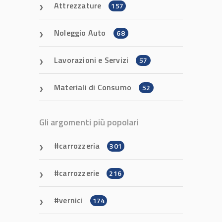
Attrezzature
157
Noleggio Auto
68
Lavorazioni e Servizi
57
Materiali di Consumo
52
Gli argomenti più popolari
carrozzeria
301
carrozzerie
216
vernici
174