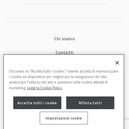
carrozzeria
Chi siamo
Contatti
Privacy
Cliccando su “Accetta tutti i cookie”, l'utente accetta di memorizzare
i cookie sul dispositivo per migliorare la navigazione del sito,
Cookies
analizzare l'utilizzo del sito e assistere nelle nostre attività di
marketing.
Leggi la Cookie Policy
Accetta tutti i cookie
Rifiuta tutti
Impostazioni cookie
Carrozzeria è una testata di DBInformation Spa P.IVA 09293820156 | Centro