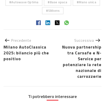
Autowave Optima
Base opaca
Mano unica
Sikkens
Precedente
Successiva
Milano AutoClassica
Nuova partnership
2025: bilancio più che
tra Carsafe e N-
positivo
Service per
potenziare la rete
nazionale di
carrozzerie
Ti potrebbero interessare