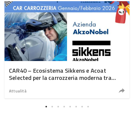
CAR40 – Ecosistema Sikkens e Acoat
Selected per la carrozzeria moderna tra
sostenibilità, digitale e nuovi modelli di
business
Attualità