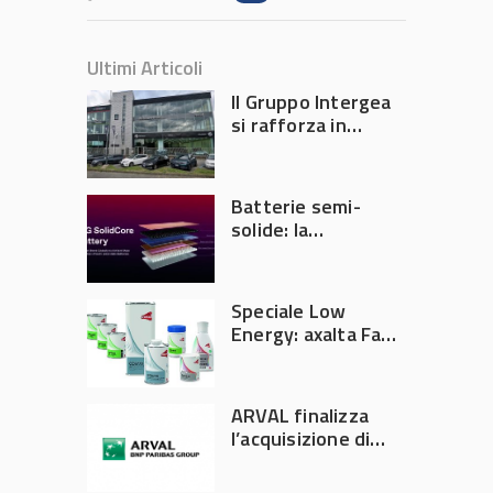
Ultimi Articoli
Il Gruppo Intergea
si rafforza in
Lombardia
Batterie semi-
solide: la
tecnologia che
potrebbe
accelerare la
Speciale Low
rivoluzione
Energy: axalta Fast
dell’auto elettrica
Cure Low Energy: la
tecnologia che
riduce consumi
ARVAL finalizza
energetici e
l’acquisizione di
aumenta la
Athlon
produttività in