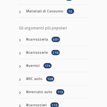
Materiali di Consumo
52
Gli argomenti più popolari
carrozzeria
301
carrozzerie
216
vernici
174
RC auto
138
mercato auto
113
carrozzieri
113