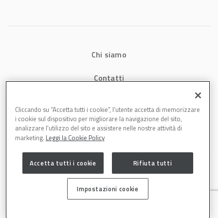
energetici e
aumenta la
produttività in
carrozzeria
Chi siamo
Contatti
Privacy
Cliccando su “Accetta tutti i cookie”, l'utente accetta di memorizzare
i cookie sul dispositivo per migliorare la navigazione del sito,
Cookies
analizzare l'utilizzo del sito e assistere nelle nostre attività di
marketing.
Leggi la Cookie Policy
Accetta tutti i cookie
Rifiuta tutti
Impostazioni cookie
Carrozzeria è una testata di DBInformation Spa P.IVA 09293820156 | Centro
Direzionale – Strada 4, Palazzo A, Scala 2 – 20057 Assago (MI)