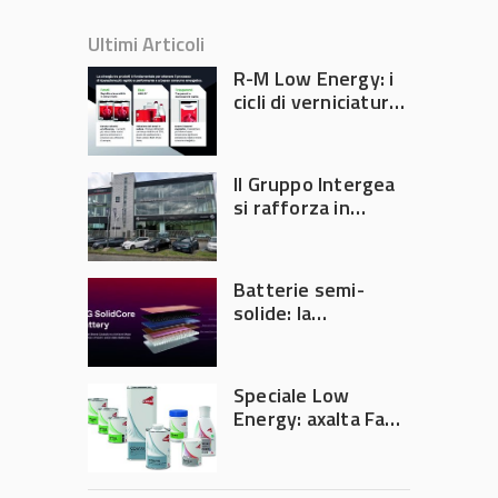
Ultimi Articoli
R-M Low Energy: i
cicli di verniciatura
che riducono
consumi energetici,
tempi e costi in
Il Gruppo Intergea
carrozzeria
si rafforza in
Lombardia
Batterie semi-
solide: la
tecnologia che
potrebbe
accelerare la
Speciale Low
rivoluzione
Energy: axalta Fast
dell’auto elettrica
Cure Low Energy: la
tecnologia che
riduce consumi