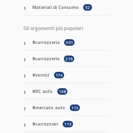
Materiali di Consumo
52
Gli argomenti più popolari
carrozzeria
301
carrozzerie
216
vernici
174
RC auto
138
mercato auto
113
carrozzieri
113