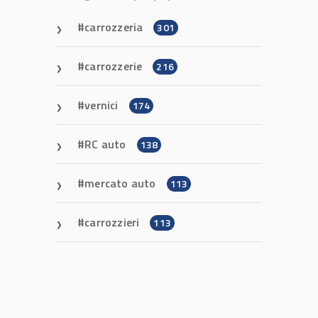
carrozzeria
301
carrozzerie
216
vernici
174
RC auto
138
mercato auto
113
carrozzieri
113