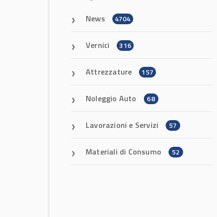
News
4704
Vernici
316
Attrezzature
157
Noleggio Auto
68
Lavorazioni e Servizi
57
Materiali di Consumo
52