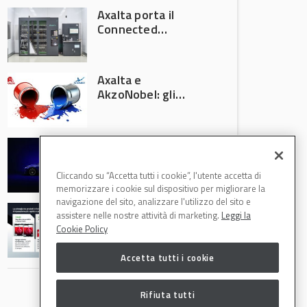
Axalta porta il
Connected
Refinish
Ecosystem ad
Automechanika
Axalta e
Frankfurt 2026
AkzoNobel: gli
azionisti approvano
la fusione
Colore automotive
personalizzato:
quando la
Cliccando su “Accetta tutti i cookie”, l'utente accetta di
verniciatura
memorizzare i cookie sul dispositivo per migliorare la
diventa ingegneria
navigazione del sito, analizzare l'utilizzo del sito e
R-M Low Energy: i
di precisione
assistere nelle nostre attività di marketing.
Leggi la
cicli di verniciatura
Cookie Policy
che riducono
consumi energetici,
Accetta tutti i cookie
tempi e costi in
carrozzeria
Rifiuta tutti