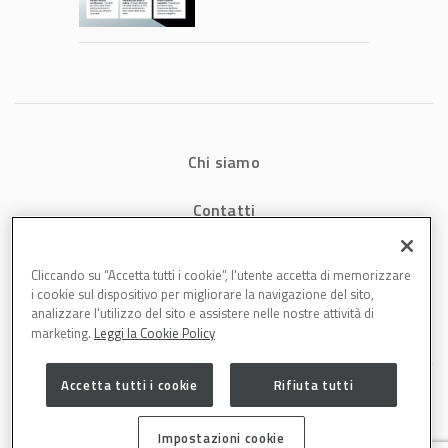
consumi energetici,
tempi e costi in
carrozzeria
Chi siamo
Contatti
Privacy
Cliccando su “Accetta tutti i cookie”, l'utente accetta di memorizzare
i cookie sul dispositivo per migliorare la navigazione del sito,
Cookies
analizzare l'utilizzo del sito e assistere nelle nostre attività di
marketing.
Leggi la Cookie Policy
Accetta tutti i cookie
Rifiuta tutti
Impostazioni cookie