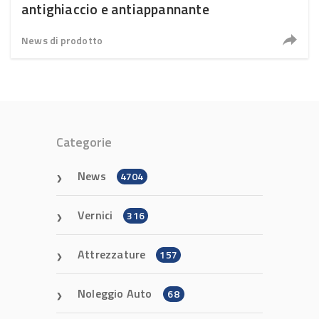
antighiaccio e antiappannante
News di prodotto
Categorie
News
4704
Vernici
316
Attrezzature
157
Noleggio Auto
68