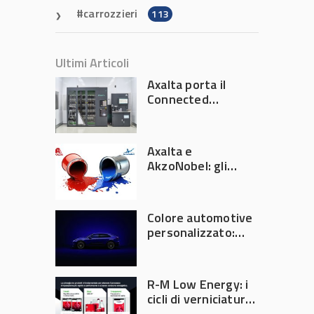
carrozzieri
113
Ultimi Articoli
Axalta porta il
Connected
Refinish
Ecosystem ad
Automechanika
Axalta e
Frankfurt 2026
AkzoNobel: gli
azionisti approvano
la fusione
Colore automotive
personalizzato:
quando la
verniciatura
diventa ingegneria
R-M Low Energy: i
di precisione
cicli di verniciatura
che riducono