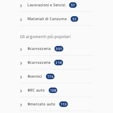
Lavorazioni e Servizi
57
Materiali di Consumo
52
Gli argomenti più popolari
carrozzeria
301
carrozzerie
216
vernici
174
RC auto
138
mercato auto
113