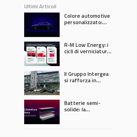
Ultimi Articoli
Colore automotive
personalizzato:
quando la
verniciatura
diventa ingegneria
R-M Low Energy: i
di precisione
cicli di verniciatura
che riducono
consumi energetici,
tempi e costi in
Il Gruppo Intergea
carrozzeria
si rafforza in
Lombardia
Batterie semi-
solide: la
tecnologia che
potrebbe
accelerare la
rivoluzione