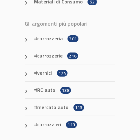
Materiali di Consumo
52
Gli argomenti più popolari
carrozzeria
301
carrozzerie
216
vernici
174
RC auto
138
mercato auto
113
carrozzieri
113