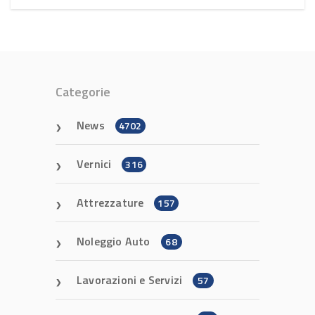
Categorie
News
4702
Vernici
316
Attrezzature
157
Noleggio Auto
68
Lavorazioni e Servizi
57