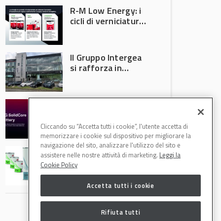
R-M Low Energy: i
cicli di verniciatura
che riducono
consumi energetici,
tempi e costi in
Il Gruppo Intergea
carrozzeria
si rafforza in
Lombardia
Batterie semi-
solide: la
tecnologia che
Cliccando su “Accetta tutti i cookie”, l'utente accetta di
potrebbe
memorizzare i cookie sul dispositivo per migliorare la
accelerare la
navigazione del sito, analizzare l'utilizzo del sito e
Speciale Low
rivoluzione
assistere nelle nostre attività di marketing.
Leggi la
Energy: axalta Fast
dell’auto elettrica
Cookie Policy
Cure Low Energy: la
tecnologia che
Accetta tutti i cookie
riduce consumi
energetici e
aumenta la
Rifiuta tutti