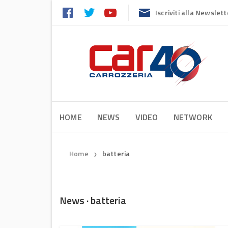
Iscriviti alla Newslett
HOME
NEWS
VIDEO
NETWORK
Home
batteria
❯
News · batteria