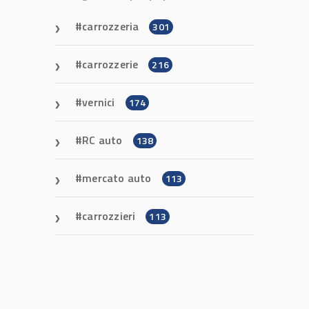
carrozzeria
301
carrozzerie
216
vernici
174
RC auto
138
mercato auto
113
carrozzieri
113