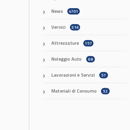
News
4701
Vernici
316
Attrezzature
157
Noleggio Auto
68
Lavorazioni e Servizi
57
Materiali di Consumo
52