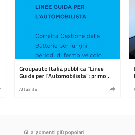
Groupauto Italia pubblica “Linee
Guida per l’Automobilista”: primo
volume dedicato a batteria
#iostoconlafilieraautomotive
Attualità
Gli argomenti più popolari