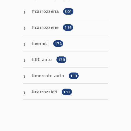
carrozzeria
301
carrozzerie
216
vernici
174
RC auto
138
mercato auto
113
carrozzieri
113