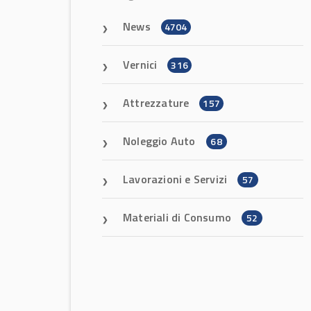
News
4704
Vernici
316
Attrezzature
157
Noleggio Auto
68
Lavorazioni e Servizi
57
Materiali di Consumo
52