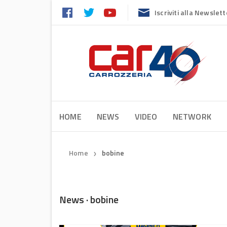
Iscriviti alla Newslett
HOME
NEWS
VIDEO
NETWORK
Home
bobine
❯
News · bobine