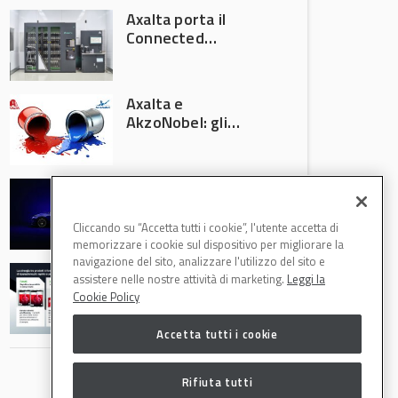
Axalta porta il
Connected
Refinish
Ecosystem ad
Automechanika
Axalta e
Frankfurt 2026
AkzoNobel: gli
azionisti approvano
la fusione
Colore automotive
personalizzato:
quando la
Cliccando su “Accetta tutti i cookie”, l'utente accetta di
verniciatura
memorizzare i cookie sul dispositivo per migliorare la
diventa ingegneria
navigazione del sito, analizzare l'utilizzo del sito e
R-M Low Energy: i
di precisione
assistere nelle nostre attività di marketing.
Leggi la
cicli di verniciatura
Cookie Policy
che riducono
consumi energetici,
Accetta tutti i cookie
tempi e costi in
carrozzeria
Rifiuta tutti