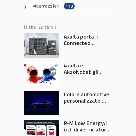
carrozzieri
113
Ultimi Articoli
Axalta porta il
Connected
Refinish
Ecosystem ad
Automechanika
Axalta e
Frankfurt 2026
AkzoNobel: gli
azionisti approvano
la fusione
Colore automotive
personalizzato:
quando la
verniciatura
diventa ingegneria
R-M Low Energy: i
di precisione
cicli di verniciatura
che riducono