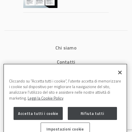
consumi energetici,
tempi e costi in
carrozzeria
Chi siamo
Contatti
Privacy
Cliccando su “Accetta tutti i cookie”, l'utente accetta di memorizzare
i cookie sul dispositivo per migliorare la navigazione del sito,
Cookies
analizzare l'utilizzo del sito e assistere nelle nostre attività di
marketing.
Leggi la Cookie Policy
Accetta tutti i cookie
Rifiuta tutti
Impostazioni cookie