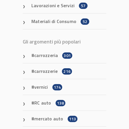
Lavorazioni e Servizi
57
Materiali di Consumo
52
Gli argomenti più popolari
carrozzeria
301
carrozzerie
216
vernici
174
RC auto
138
mercato auto
113