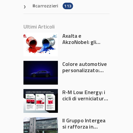
carrozzieri
113
Ultimi Articoli
Axalta e
AkzoNobel: gli
azionisti approvano
la fusione
Colore automotive
personalizzato:
quando la
verniciatura
diventa ingegneria
R-M Low Energy: i
di precisione
cicli di verniciatura
che riducono
consumi energetici,
tempi e costi in
Il Gruppo Intergea
carrozzeria
si rafforza in
Lombardia