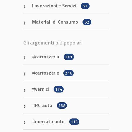
Lavorazioni e Servizi
57
Materiali di Consumo
52
Gli argomenti più popolari
carrozzeria
301
carrozzerie
216
vernici
174
RC auto
138
mercato auto
113