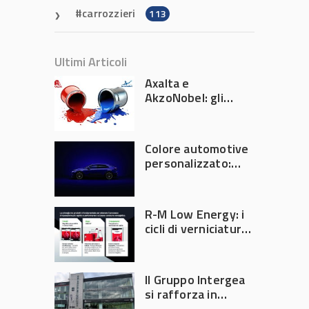
carrozzieri
113
Ultimi Articoli
Axalta e
AkzoNobel: gli
azionisti approvano
la fusione
Colore automotive
personalizzato:
quando la
verniciatura
diventa ingegneria
R-M Low Energy: i
di precisione
cicli di verniciatura
che riducono
consumi energetici,
tempi e costi in
Il Gruppo Intergea
carrozzeria
si rafforza in
Lombardia