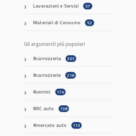
Lavorazioni e Servizi
57
Materiali di Consumo
52
Gli argomenti più popolari
carrozzeria
301
carrozzerie
216
vernici
174
RC auto
138
mercato auto
113