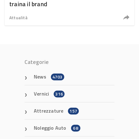
traina il brand
Attualità
Categorie
News
4703
Vernici
316
Attrezzature
157
Noleggio Auto
68