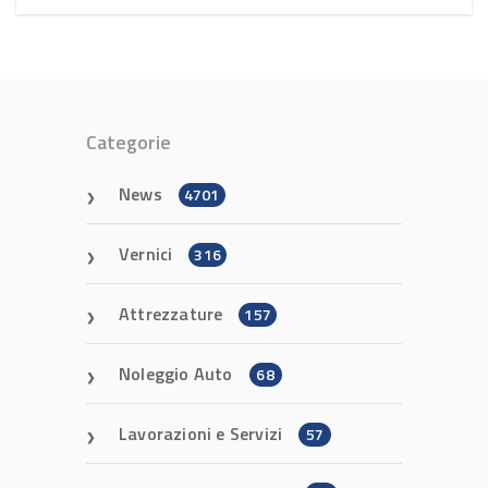
Categorie
News
4701
Vernici
316
Attrezzature
157
Noleggio Auto
68
Lavorazioni e Servizi
57