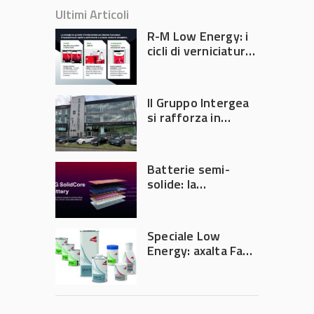
Ultimi Articoli
R-M Low Energy: i
cicli di verniciatura
che riducono
consumi energetici,
tempi e costi in
Il Gruppo Intergea
carrozzeria
si rafforza in
Lombardia
Batterie semi-
solide: la
tecnologia che
potrebbe
accelerare la
Speciale Low
rivoluzione
Energy: axalta Fast
dell’auto elettrica
Cure Low Energy: la
tecnologia che
riduce consumi
energetici e