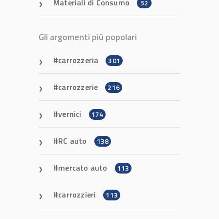
Materiali di Consumo
52
Gli argomenti più popolari
carrozzeria
301
carrozzerie
216
vernici
174
RC auto
138
mercato auto
113
carrozzieri
113