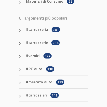
Materiali di Consumo
52
Gli argomenti più popolari
carrozzeria
301
carrozzerie
216
vernici
174
RC auto
138
mercato auto
113
carrozzieri
113