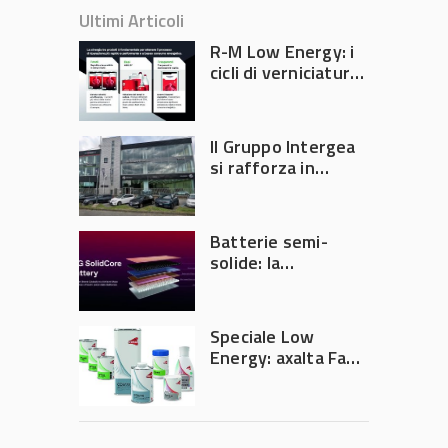
Ultimi Articoli
R-M Low Energy: i
cicli di verniciatura
che riducono
consumi energetici,
tempi e costi in
Il Gruppo Intergea
carrozzeria
si rafforza in
Lombardia
Batterie semi-
solide: la
tecnologia che
potrebbe
accelerare la
Speciale Low
rivoluzione
Energy: axalta Fast
dell’auto elettrica
Cure Low Energy: la
tecnologia che
riduce consumi
energetici e