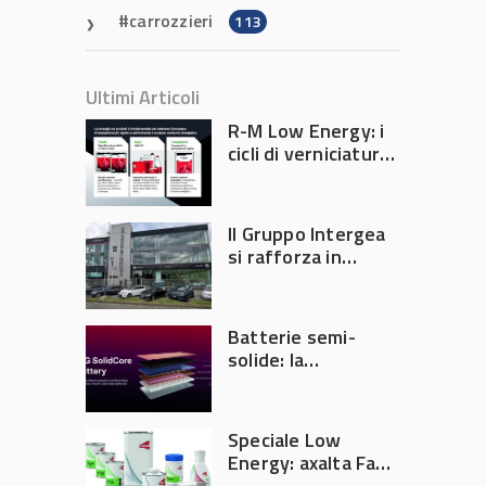
carrozzieri
113
Ultimi Articoli
R-M Low Energy: i
cicli di verniciatura
che riducono
consumi energetici,
tempi e costi in
Il Gruppo Intergea
carrozzeria
si rafforza in
Lombardia
Batterie semi-
solide: la
tecnologia che
potrebbe
accelerare la
Speciale Low
rivoluzione
Energy: axalta Fast
dell’auto elettrica
Cure Low Energy: la