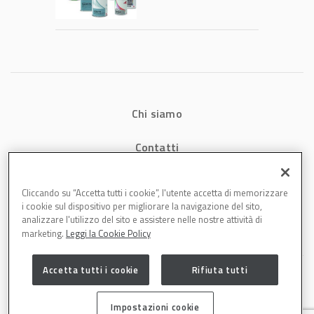
tecnologia che
riduce consumi
energetici e
aumenta la
produttività in
carrozzeria
Chi siamo
Contatti
Privacy
Cliccando su “Accetta tutti i cookie”, l'utente accetta di memorizzare
i cookie sul dispositivo per migliorare la navigazione del sito,
Cookies
analizzare l'utilizzo del sito e assistere nelle nostre attività di
marketing.
Leggi la Cookie Policy
Accetta tutti i cookie
Rifiuta tutti
Impostazioni cookie