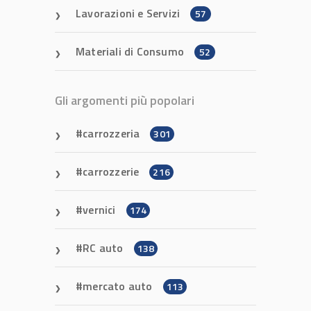
Lavorazioni e Servizi
57
Materiali di Consumo
52
Gli argomenti più popolari
carrozzeria
301
carrozzerie
216
vernici
174
RC auto
138
mercato auto
113