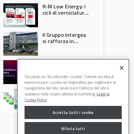
R-M Low Energy: i
cicli di verniciatura
che riducono
consumi energetici,
tempi e costi in
Il Gruppo Intergea
carrozzeria
si rafforza in
Lombardia
Batterie semi-
solide: la
tecnologia che
Cliccando su “Accetta tutti i cookie”, l'utente accetta di
potrebbe
memorizzare i cookie sul dispositivo per migliorare la
accelerare la
navigazione del sito, analizzare l'utilizzo del sito e
Speciale Low
rivoluzione
assistere nelle nostre attività di marketing.
Leggi la
Energy: axalta Fast
dell’auto elettrica
Cookie Policy
Cure Low Energy: la
tecnologia che
Accetta tutti i cookie
riduce consumi
energetici e
aumenta la
Rifiuta tutti