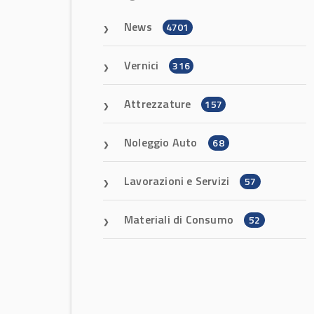
News
4701
Vernici
316
Attrezzature
157
Noleggio Auto
68
Lavorazioni e Servizi
57
Materiali di Consumo
52