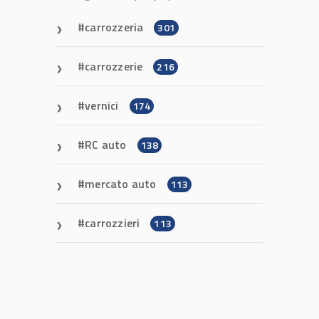
carrozzeria
301
carrozzerie
216
vernici
174
RC auto
138
mercato auto
113
carrozzieri
113