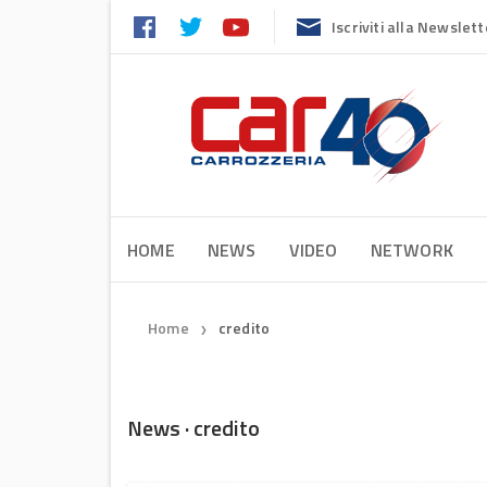
Iscriviti alla Newslett
HOME
NEWS
VIDEO
NETWORK
Home
credito
❯
News · credito