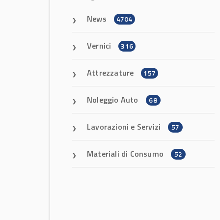
News
4704
Vernici
316
Attrezzature
157
Noleggio Auto
68
Lavorazioni e Servizi
57
Materiali di Consumo
52