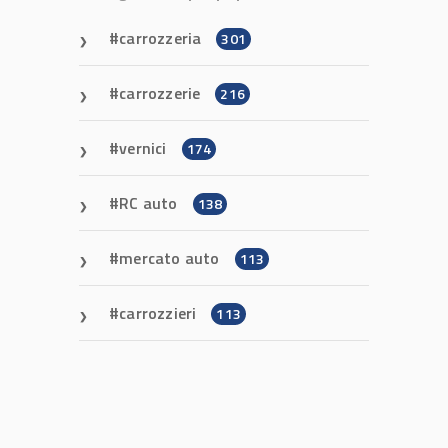
carrozzeria
301
carrozzerie
216
vernici
174
RC auto
138
mercato auto
113
carrozzieri
113