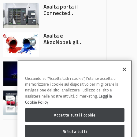
Axalta porta il
Connected
Refinish
Ecosystem ad
Automechanika
Axalta e
Frankfurt 2026
AkzoNobel: gli
azionisti approvano
la fusione
Colore automotive
personalizzato:
quando la
Cliccando su “Accetta tutti i cookie”, l'utente accetta di
verniciatura
memorizzare i cookie sul dispositivo per migliorare la
diventa ingegneria
navigazione del sito, analizzare l'utilizzo del sito e
R-M Low Energy: i
di precisione
assistere nelle nostre attività di marketing.
Leggi la
cicli di verniciatura
Cookie Policy
che riducono
consumi energetici,
Accetta tutti i cookie
tempi e costi in
carrozzeria
Rifiuta tutti