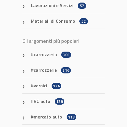
Lavorazioni e Servizi
57
Materiali di Consumo
52
Gli argomenti più popolari
carrozzeria
301
carrozzerie
216
vernici
174
RC auto
138
mercato auto
113