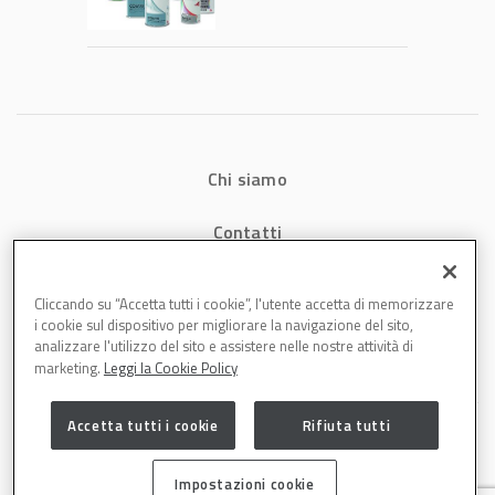
tecnologia che
riduce consumi
energetici e
aumenta la
produttività in
carrozzeria
Chi siamo
Contatti
Privacy
Cliccando su “Accetta tutti i cookie”, l'utente accetta di memorizzare
i cookie sul dispositivo per migliorare la navigazione del sito,
Cookies
analizzare l'utilizzo del sito e assistere nelle nostre attività di
marketing.
Leggi la Cookie Policy
Accetta tutti i cookie
Rifiuta tutti
Impostazioni cookie