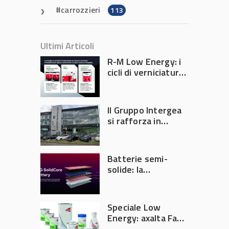
carrozzieri
113
Ultimi Articoli
R-M Low Energy: i
cicli di verniciatura
che riducono
consumi energetici,
tempi e costi in
Il Gruppo Intergea
carrozzeria
si rafforza in
Lombardia
Batterie semi-
solide: la
tecnologia che
potrebbe
accelerare la
Speciale Low
rivoluzione
Energy: axalta Fast
dell’auto elettrica
Cure Low Energy: la