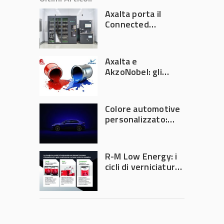
Axalta porta il
Connected
Refinish
Ecosystem ad
Automechanika
Axalta e
Frankfurt 2026
AkzoNobel: gli
azionisti approvano
la fusione
Colore automotive
personalizzato:
quando la
verniciatura
diventa ingegneria
R-M Low Energy: i
di precisione
cicli di verniciatura
che riducono
consumi energetici,
tempi e costi in
carrozzeria