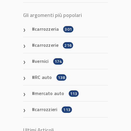
Gli argomenti più popolari
carrozzeria
301
carrozzerie
216
vernici
174
RC auto
138
mercato auto
113
carrozzieri
113
Ultimi Articoli