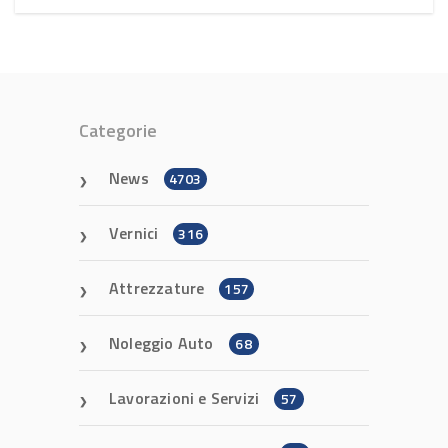
Categorie
News
4703
Vernici
316
Attrezzature
157
Noleggio Auto
68
Lavorazioni e Servizi
57