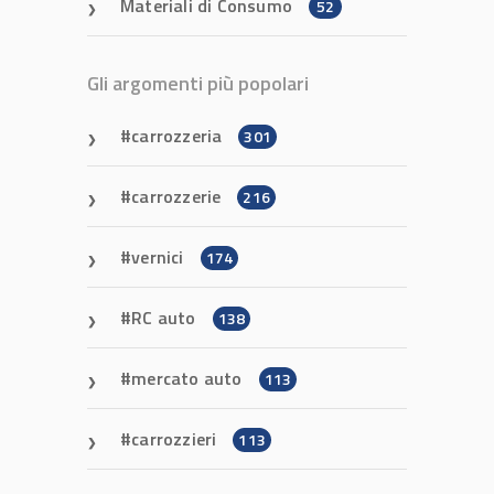
Materiali di Consumo
52
Gli argomenti più popolari
carrozzeria
301
carrozzerie
216
vernici
174
RC auto
138
mercato auto
113
carrozzieri
113