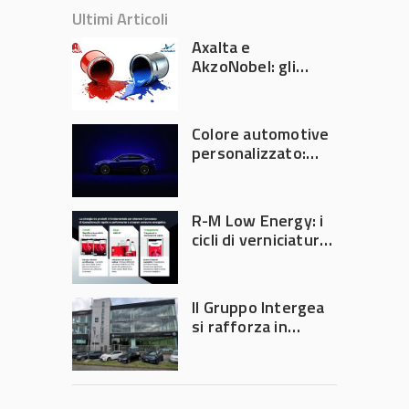
Ultimi Articoli
Axalta e
AkzoNobel: gli
azionisti approvano
la fusione
Colore automotive
personalizzato:
quando la
verniciatura
diventa ingegneria
R-M Low Energy: i
di precisione
cicli di verniciatura
che riducono
consumi energetici,
tempi e costi in
Il Gruppo Intergea
carrozzeria
si rafforza in
Lombardia