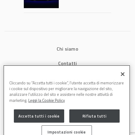
verniciatura
diventa ingegneria
di precisione
Chi siamo
Contatti
Privacy
Cliccando su “Accetta tutti i cookie”, l'utente accetta di memorizzare
i cookie sul dispositivo per migliorare la navigazione del sito,
Cookies
analizzare l'utilizzo del sito e assistere nelle nostre attività di
marketing.
Leggi la Cookie Policy
Accetta tutti i cookie
Rifiuta tutti
Impostazioni cookie