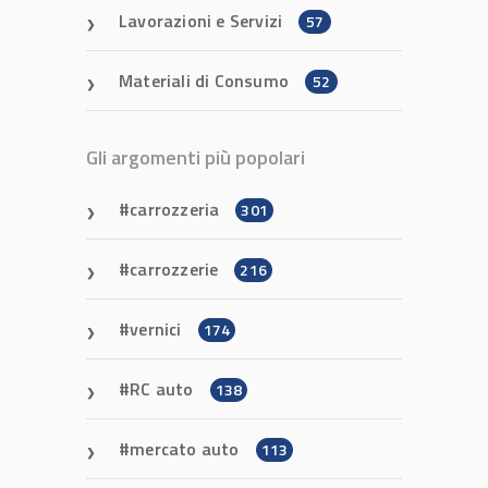
Lavorazioni e Servizi
57
Materiali di Consumo
52
Gli argomenti più popolari
carrozzeria
301
carrozzerie
216
vernici
174
RC auto
138
mercato auto
113