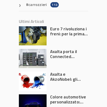
carrozzieri
113
Ultimi Articoli
Euro 7 rivoluziona i
freni: per la prima
volta l’Europa
limita le emissioni
generate dalla
Axalta porta il
frenata
Connected
Refinish
Ecosystem ad
Automechanika
Axalta e
Frankfurt 2026
AkzoNobel: gli
azionisti approvano
la fusione
Colore automotive
personalizzato:
quando la