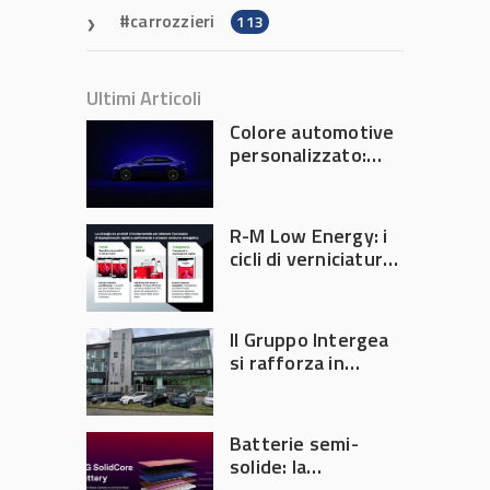
carrozzieri
113
Ultimi Articoli
Colore automotive
personalizzato:
quando la
verniciatura
diventa ingegneria
R-M Low Energy: i
di precisione
cicli di verniciatura
che riducono
consumi energetici,
tempi e costi in
Il Gruppo Intergea
carrozzeria
si rafforza in
Lombardia
Batterie semi-
solide: la
tecnologia che