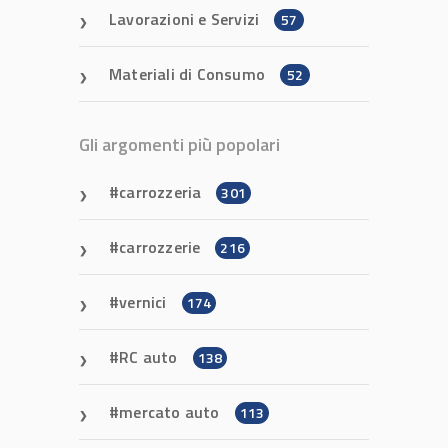
Lavorazioni e Servizi
57
Materiali di Consumo
52
Gli argomenti più popolari
carrozzeria
301
carrozzerie
216
vernici
174
RC auto
138
mercato auto
113