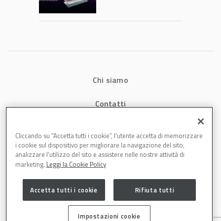
potrebbe
accelerare la
rivoluzione
dell’auto elettrica
Chi siamo
Contatti
Privacy
Cliccando su “Accetta tutti i cookie”, l'utente accetta di memorizzare
i cookie sul dispositivo per migliorare la navigazione del sito,
Cookies
analizzare l'utilizzo del sito e assistere nelle nostre attività di
marketing.
Leggi la Cookie Policy
Accetta tutti i cookie
Rifiuta tutti
Impostazioni cookie