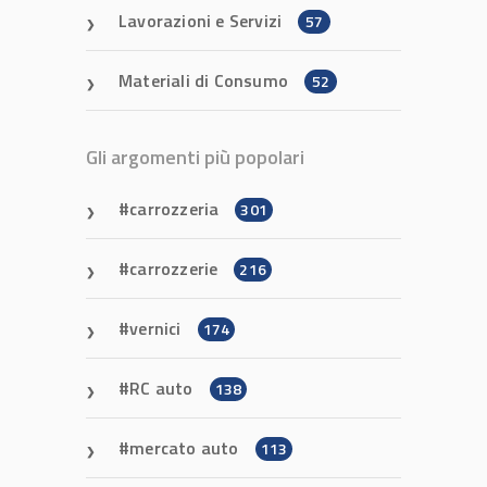
Lavorazioni e Servizi
57
Materiali di Consumo
52
Gli argomenti più popolari
carrozzeria
301
carrozzerie
216
vernici
174
RC auto
138
mercato auto
113