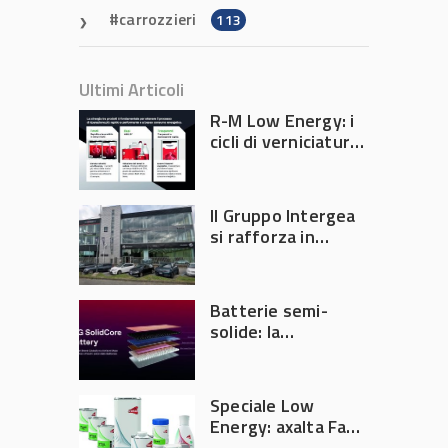
carrozzieri
113
Ultimi Articoli
R-M Low Energy: i
cicli di verniciatura
che riducono
consumi energetici,
tempi e costi in
Il Gruppo Intergea
carrozzeria
si rafforza in
Lombardia
Batterie semi-
solide: la
tecnologia che
potrebbe
accelerare la
Speciale Low
rivoluzione
Energy: axalta Fast
dell’auto elettrica
Cure Low Energy: la