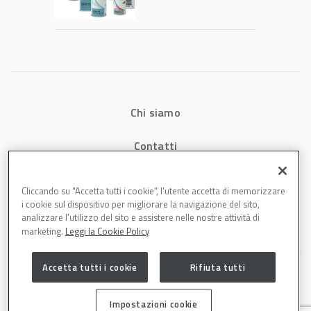
tecnologia che
riduce consumi
energetici e
aumenta la
produttività in
carrozzeria
Chi siamo
Contatti
Privacy
Cliccando su “Accetta tutti i cookie”, l'utente accetta di memorizzare
i cookie sul dispositivo per migliorare la navigazione del sito,
Cookies
analizzare l'utilizzo del sito e assistere nelle nostre attività di
marketing.
Leggi la Cookie Policy
Accetta tutti i cookie
Rifiuta tutti
Impostazioni cookie