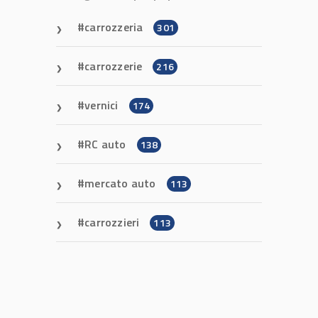
carrozzeria
301
carrozzerie
216
vernici
174
RC auto
138
mercato auto
113
carrozzieri
113