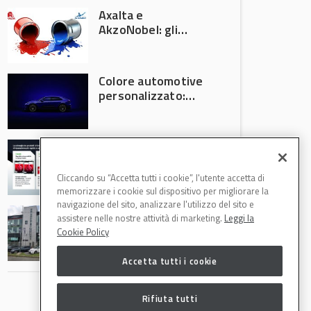
Axalta e
AkzoNobel: gli
azionisti approvano
la fusione
Colore automotive
personalizzato:
quando la
verniciatura
diventa ingegneria
R-M Low Energy: i
di precisione
cicli di verniciatura
che riducono
Cliccando su “Accetta tutti i cookie”, l'utente accetta di
consumi energetici,
memorizzare i cookie sul dispositivo per migliorare la
tempi e costi in
navigazione del sito, analizzare l'utilizzo del sito e
Il Gruppo Intergea
carrozzeria
assistere nelle nostre attività di marketing.
Leggi la
si rafforza in
Cookie Policy
Lombardia
Accetta tutti i cookie
Rifiuta tutti