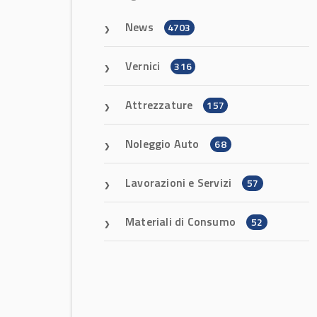
News
4703
Vernici
316
Attrezzature
157
Noleggio Auto
68
Lavorazioni e Servizi
57
Materiali di Consumo
52