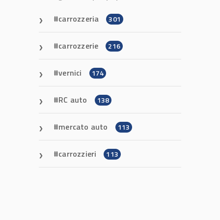
carrozzeria
301
carrozzerie
216
vernici
174
RC auto
138
mercato auto
113
carrozzieri
113