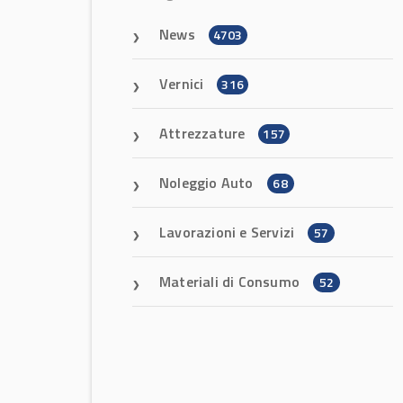
News
4703
Vernici
316
Attrezzature
157
Noleggio Auto
68
Lavorazioni e Servizi
57
Materiali di Consumo
52