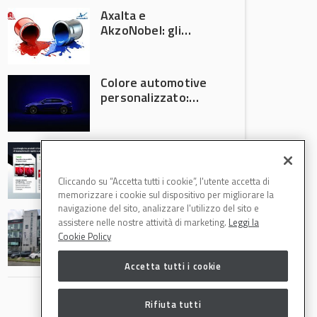
Axalta e
AkzoNobel: gli
azionisti approvano
la fusione
Colore automotive
personalizzato:
quando la
verniciatura
diventa ingegneria
R-M Low Energy: i
di precisione
cicli di verniciatura
che riducono
Cliccando su “Accetta tutti i cookie”, l'utente accetta di
consumi energetici,
memorizzare i cookie sul dispositivo per migliorare la
tempi e costi in
navigazione del sito, analizzare l'utilizzo del sito e
Il Gruppo Intergea
carrozzeria
assistere nelle nostre attività di marketing.
Leggi la
si rafforza in
Cookie Policy
Lombardia
Accetta tutti i cookie
Rifiuta tutti