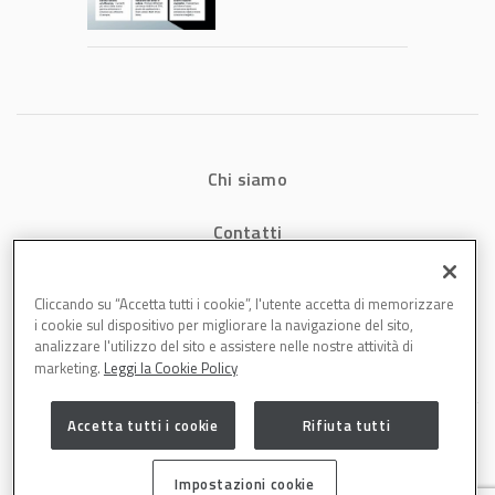
consumi energetici,
tempi e costi in
carrozzeria
Chi siamo
Contatti
Privacy
Cliccando su “Accetta tutti i cookie”, l'utente accetta di memorizzare
i cookie sul dispositivo per migliorare la navigazione del sito,
Cookies
analizzare l'utilizzo del sito e assistere nelle nostre attività di
marketing.
Leggi la Cookie Policy
Accetta tutti i cookie
Rifiuta tutti
Impostazioni cookie