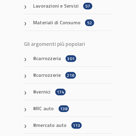
Lavorazioni e Servizi
57
Materiali di Consumo
52
Gli argomenti più popolari
carrozzeria
301
carrozzerie
216
vernici
174
RC auto
138
mercato auto
113