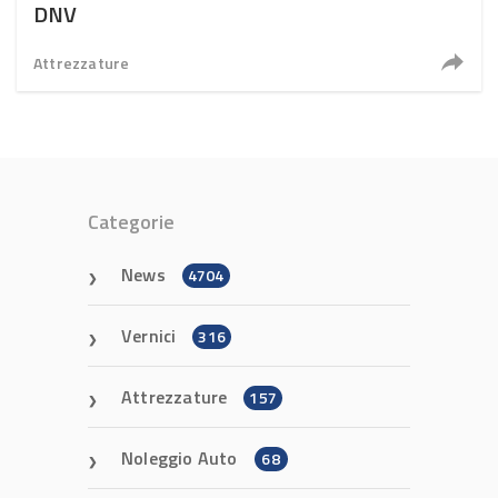
DNV
Attrezzature
Categorie
News
4704
Vernici
316
Attrezzature
157
Noleggio Auto
68