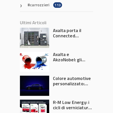
carrozzieri
113
Ultimi Articoli
Axalta porta il
Connected
Refinish
Ecosystem ad
Automechanika
Axalta e
Frankfurt 2026
AkzoNobel: gli
azionisti approvano
la fusione
Colore automotive
personalizzato:
quando la
verniciatura
diventa ingegneria
R-M Low Energy: i
di precisione
cicli di verniciatura
che riducono