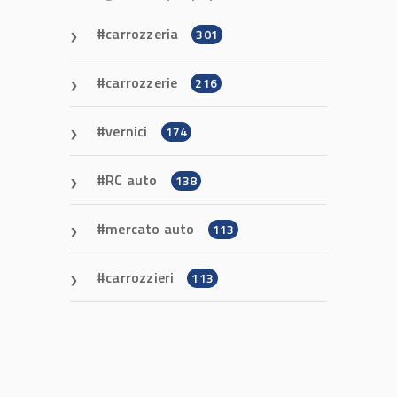
carrozzeria
301
carrozzerie
216
vernici
174
RC auto
138
mercato auto
113
carrozzieri
113