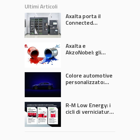
Ultimi Articoli
Axalta porta il
Connected
Refinish
Ecosystem ad
Automechanika
Axalta e
Frankfurt 2026
AkzoNobel: gli
azionisti approvano
la fusione
Colore automotive
personalizzato:
quando la
verniciatura
diventa ingegneria
R-M Low Energy: i
di precisione
cicli di verniciatura
che riducono
consumi energetici,
tempi e costi in
carrozzeria