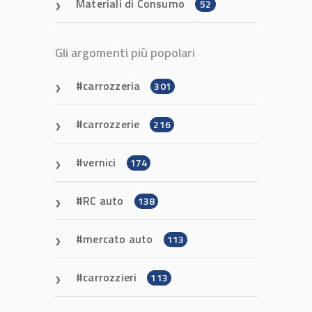
Materiali di Consumo
52
Gli argomenti più popolari
carrozzeria
301
carrozzerie
216
vernici
174
RC auto
138
mercato auto
113
carrozzieri
113