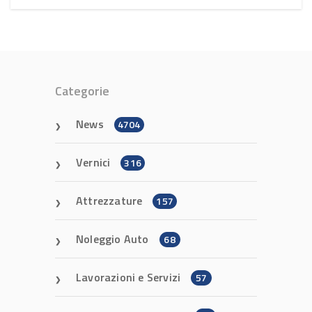
Categorie
News
4704
Vernici
316
Attrezzature
157
Noleggio Auto
68
Lavorazioni e Servizi
57