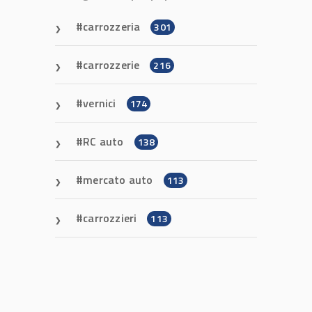
carrozzeria
301
carrozzerie
216
vernici
174
RC auto
138
mercato auto
113
carrozzieri
113