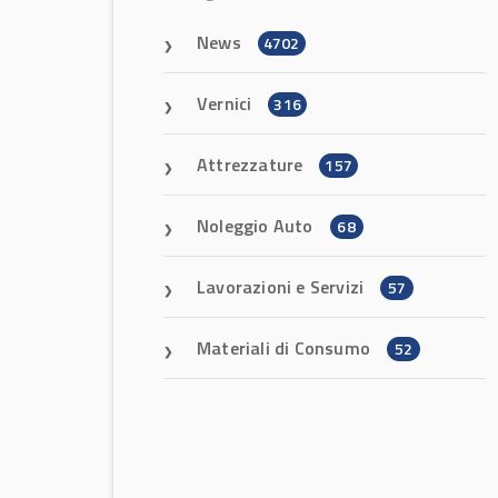
News
4702
Vernici
316
Attrezzature
157
Noleggio Auto
68
Lavorazioni e Servizi
57
Materiali di Consumo
52