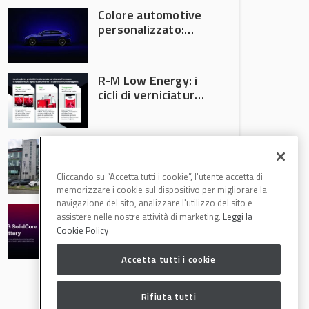
Colore automotive
personalizzato:
quando la
verniciatura
diventa ingegneria
R-M Low Energy: i
di precisione
cicli di verniciatura
che riducono
consumi energetici,
tempi e costi in
Il Gruppo Intergea
carrozzeria
si rafforza in
Lombardia
Cliccando su “Accetta tutti i cookie”, l'utente accetta di
memorizzare i cookie sul dispositivo per migliorare la
navigazione del sito, analizzare l'utilizzo del sito e
Batterie semi-
assistere nelle nostre attività di marketing.
Leggi la
solide: la
Cookie Policy
tecnologia che
potrebbe
Accetta tutti i cookie
accelerare la
rivoluzione
dell’auto elettrica
Rifiuta tutti