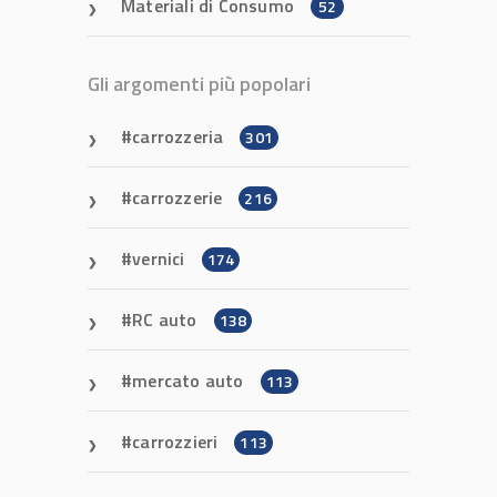
Materiali di Consumo
52
Gli argomenti più popolari
carrozzeria
301
carrozzerie
216
vernici
174
RC auto
138
mercato auto
113
carrozzieri
113