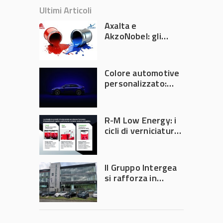
Ultimi Articoli
Axalta e
AkzoNobel: gli
azionisti approvano
la fusione
Colore automotive
personalizzato:
quando la
verniciatura
diventa ingegneria
R-M Low Energy: i
di precisione
cicli di verniciatura
che riducono
consumi energetici,
tempi e costi in
Il Gruppo Intergea
carrozzeria
si rafforza in
Lombardia