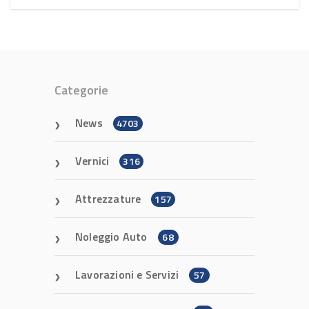
Categorie
News
4703
Vernici
316
Attrezzature
157
Noleggio Auto
68
Lavorazioni e Servizi
57